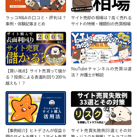
ラッコM&Aの口コミ・評判は？
サイト売却の相場は？高く売れる
事例・体験記事まとめ
サイトの特徴・種類別の売買相場
YouTubeチャンネルの売買は違
【買い視点】サイト売買って儲か
法？ 弁護士が解説
る？投資による表面利回り200％
越えも！？
【事例紹介】ヒトデさんが収益０
サイト売買失敗例33選とその対
円のサイトを購入！？サイト売買
策・リスクを把握してトラブル防