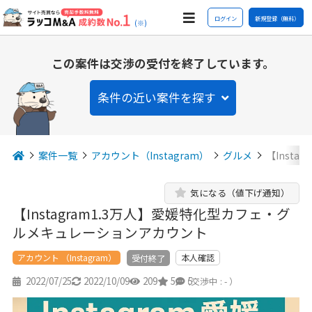
ログイン
新規登録（無料）
(※)
この案件は交渉の受付を終了しています。
条件の近い案件を探す
案件一覧
アカウント（Instagram）
グルメ
【Inst
気になる（値下げ通知）
【Instagram1.3万人】愛媛特化型カフェ・グ
ルメキュレーションアカウント
アカウント （Instagram）
本人確認
受付終了
2022/07/25
2022/10/09
209
5
5
（交渉中 : - ）