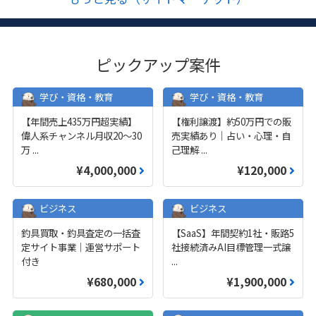
ピックアップ案件
学び・資格・教育
学び・資格・教育
【年間売上435万円超実績】
【権利譲渡】約50万円での販
偉人系チャンネル月収20～30
売実績あり｜占い・心理・自
万
...
己理解
...
¥4,000,000
¥120,000
ビジネス
ビジネス
釣具買取・釣具査定の一括査
【SaaS】年間契約1社・販路5
定サイト事業｜運営サポート
社接続済みAI目標管理一式譲
付き
...
¥680,000
¥1,900,000