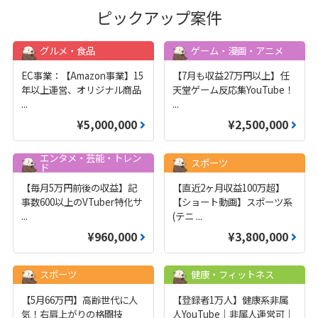
ピックアップ案件
グルメ・食品
ゲーム・漫画・アニメ
EC事業：【Amazon事業】15
【7月も収益27万円以上】任
年以上運営、オリジナル商品
天堂ゲーム反応集YouTube！
...
...
¥5,000,000
¥2,500,000
エンタメ・芸能・トレン
スポーツ
ド
【毎月5万円前後の収益】記
【直近2ヶ月収益100万超】
事数600以上のVTuber特化サ
【ショート動画】スポーツ系
...
(テニ
...
¥960,000
¥3,800,000
スポーツ
健康・フィットネス
【5月66万円】高齢世代に人
【登録者1万人】健康系非属
気！右肩上がりの格闘技
人YouTube｜非属人運営可｜