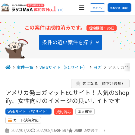
ログイン
新規登録（無料）
(※)
この案件は成約済みです。
成約期間：35日
条件の近い案件を探す
案件一覧
Webサイト（ECサイト）
ヨガ
アメリカ発ヨガ
気になる（値下げ通知）
アメリカ発ヨガマットECサイト！人気のShop
ify、女性向けのイメージの良いサイトです
Webサイト （ECサイト）
本人確認
成約済み
カード決済対応
2022/07/22
2022/08/16
597
29
23
（交渉中 : - ）