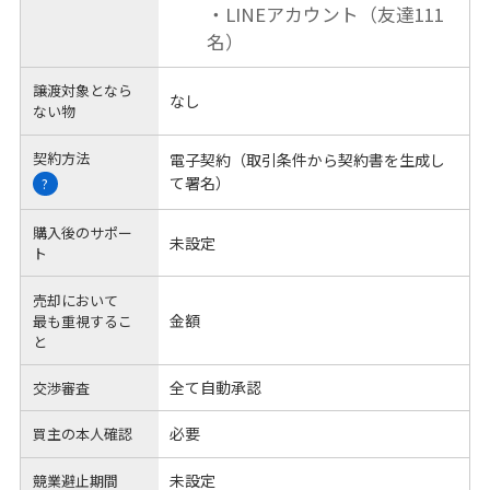
・LINEアカウント（友達111
名）
譲渡対象となら
なし
ない物
契約方法
電子契約（取引条件から契約書を生成し
て署名）
?
購入後のサポー
未設定
ト
売却において
金額
最も重視するこ
と
全て自動承認
交渉審査
必要
買主の本人確認
未設定
競業避止期間