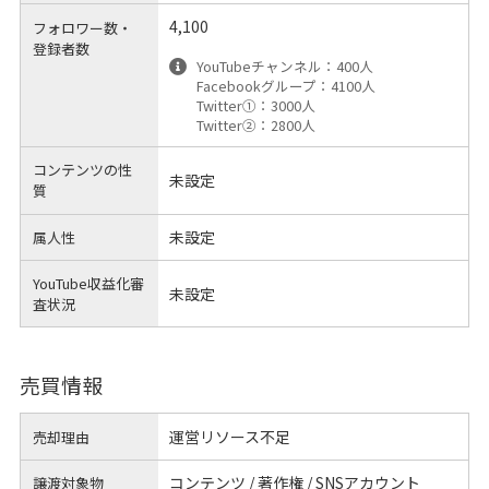
4,100
フォロワー数・
登録者数
YouTubeチャンネル：400人
Facebookグループ：4100人
Twitter①：3000人
Twitter②：2800人
コンテンツの性
未設定
質
未設定
属人性
YouTube収益化審
未設定
査状況
売買情報
運営リソース不足
売却理由
コンテンツ / 著作権 / SNSアカウント
譲渡対象物