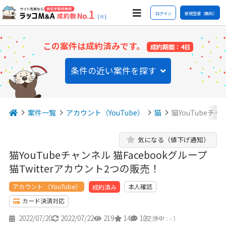
ログイン
新規登録（無料）
(※)
この案件は成約済みです。
成約期間：4日
条件の近い案件を探す
案件一覧
アカウント（YouTube）
猫
猫YouTubeチャ
気になる（値下げ通知）
猫YouTubeチャンネル 猫Facebookグループ
猫Twitterアカウント2つの販売！
アカウント （YouTube）
本人確認
成約済み
カード決済対応
2022/07/20
2022/07/22
219
14
13
（交渉中 : - ）