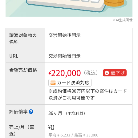
※AI生成画像
譲渡対象物の
交渉開始後開示
名称
URL
交渉開始後開示
希望売却価格
220,000
¥
（税込）
値下げ
カード決済対応
※成約価格30万円以下の案件はカード
決済がご利用可能です
評価倍率
36ヶ月
（平均利益）
0
売上/月（直
¥
近）
平均 ¥ 6,233
/
最高 ¥ 33,000