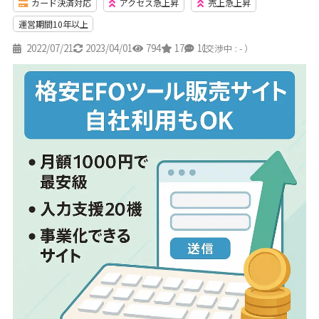
カード決済対応
アクセス急上昇
売上急上昇
運営期間10年以上
2022/07/21
2023/04/01
794
17
11
（交渉中 : - ）