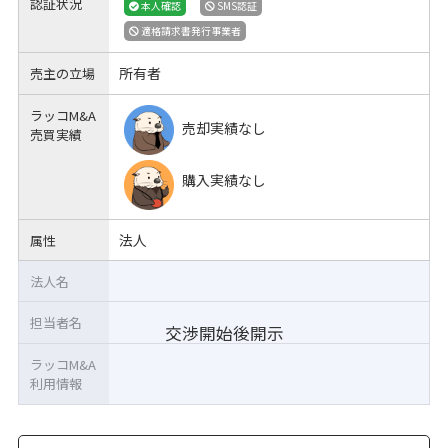
認証状況
本人確認
SMS認証
適格請求書発行事業者
所有者
売主の立場
ラッコM&A
売却実績なし
売買実績
購入実績なし
法人
属性
法人名
担当者名
交渉開始後開示
ラッコM&A
利用情報