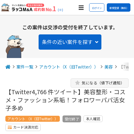
ログイン
新規登録（無料）
(※)
この案件は交渉の受付を終了しています。
条件の近い案件を探す
案件一覧
アカウント（X（旧Twitter））
美容
【Twi
気になる（値下げ通知）
【Twitter4,766 件ツイート】美容整形・コス
メ・ファッション系垢！フォロワーパパ活女
子多め
アカウント （X（旧Twitter））
本人確認
受付終了
カード決済対応