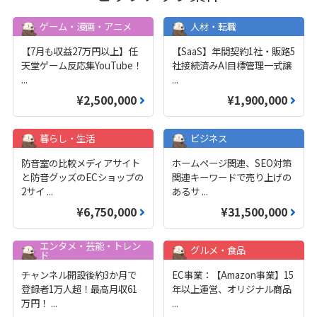
ゲーム・漫画・アニメ
人材・転職
【7月も収益27万円以上】任
【SaaS】年間契約1社・販路5
天堂ゲーム反応集YouTube！
社接続済みAI目標管理一式譲
...
...
¥2,500,000
¥1,900,000
暮らし・生活
ビジネス
防音室の比較メディアサイト
ホームページ関連、SEO対策
と防音グッズのECショップの
関連キーワードで売り上げの
2サイ
...
あるサ
...
¥6,750,000
¥31,500,000
エンタメ・芸能・トレン
グルメ・食品
ド
チャンネル開設後約3か月で
EC事業：【Amazon事業】15
登録者1万人超！最高月収61
年以上運営、オリジナル商品
万円！
...
...