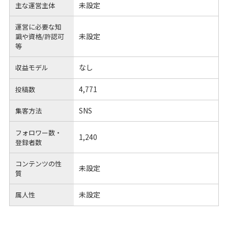
未設定
主な運営主体
運営に必要な知
未設定
識や
資格/許認可
等
なし
収益モデル
4,771
投稿数
SNS
集客方法
フォロワー数・
1,240
登録者数
コンテンツの性
未設定
質
未設定
属人性