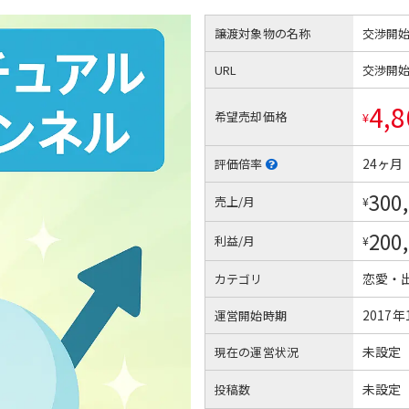
譲渡対象物の名称
交渉開
URL
交渉開
4,8
希望売却価格
¥
24ヶ月
評価倍率
300
売上/月
¥
200
利益/月
¥
恋愛・
カテゴリ
2017年
運営開始時期
未設定
現在の運営状況
未設定
投稿数