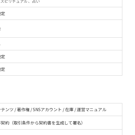
スピリチュアル、占い
設定
告
し
設定
設定
テンツ / 著作権 / SNSアカウント / 在庫 / 運営マニュアル
子契約（取引条件から契約書を生成して署名）