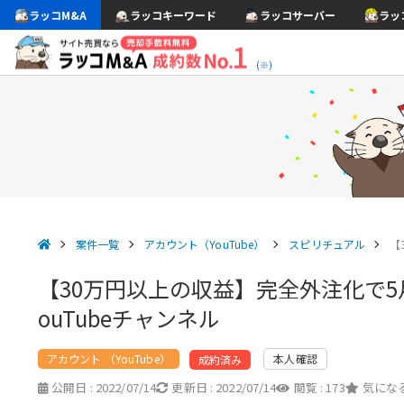
ラッコM&A
ラッコキーワード
ラッコサーバー
ラッ
(※)
案件一覧
アカウント（YouTube）
スピリチュアル
【
【30万円以上の収益】完全外注化で5
ouTubeチャンネル
アカウント （YouTube）
本人確認
成約済み
公開日 :
2022/07/14
更新日 :
2022/07/14
閲覧 :
173
気になる