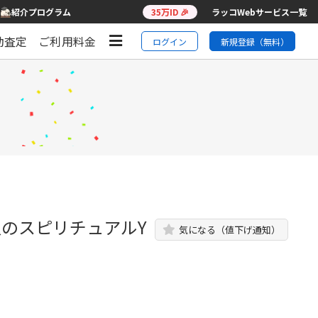
紹介プログラム
35万ID 🎉
ラッコWebサービス一覧
動査定
ご利用料金
ログイン
新規登録（無料）
人のスピリチュアルY
気になる（値下げ通知）