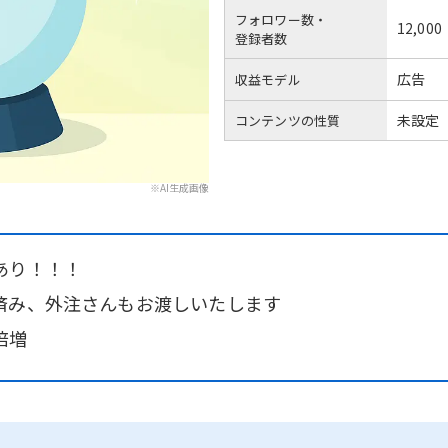
フォロワー数・
12,000
登録者数
広告
収益モデル
未設定
コンテンツの性質
※AI生成画像
あり！！！
済み、外注さんもお渡しいたします
倍増