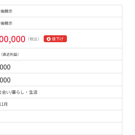
始後開示
始後開示
00,000
（税込）
値下げ
（直近利益）
,000
,000
出会い/暮らし・生活
11月