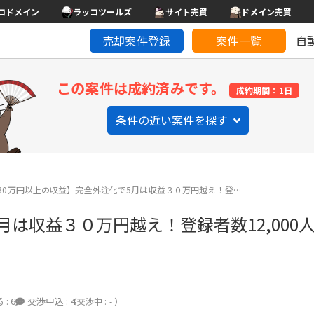
コドメイン
ラッコツールズ
サイト売買
ドメイン売買
売却案件登録
案件一覧
自
この案件は成約済みです。
成約期間：1日
条件の近い案件を探す
30万円以上の収益】完全外注化で5月は収益３０万円越え！登…
月は収益３０万円越え！登録者数12,000
 :
6
交渉申込 :
4
（交渉中 : - ）