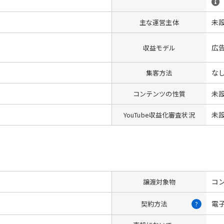
未
主な運営主体
広
収益モデル
な
集客方法
未
コンテンツの性質
未
YouTube収益化審査状況
コン
譲渡対象物
電
契約方法
?