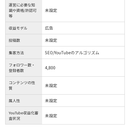
運営に必要な知
未設定
識や
資格/許認可
等
広告
収益モデル
未設定
投稿数
SEO/YouTubeのアルゴリズム
集客方法
フォロワー数・
4,800
登録者数
コンテンツの性
未設定
質
未設定
属人性
YouTube収益化審
未設定
査状況