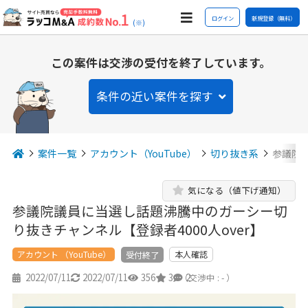
ログイン
新規登録（無料）
(※)
この案件は交渉の受付を終了しています。
条件の近い案件を探す
案件一覧
アカウント（YouTube）
切り抜き系
参議院
気になる（値下げ通知）
参議院議員に当選し話題沸騰中のガーシー切
り抜きチャンネル【登録者4000人over】
アカウント （YouTube）
本人確認
受付終了
2022/07/11
2022/07/11
356
3
2
（交渉中 : - ）