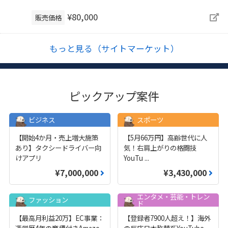
¥80,000
販売価格
もっと見る（サイトマーケット）
ピックアップ案件
ビジネス
スポーツ
【開始4か月・売上増大施策
【5月66万円】高齢世代に人
あり】タクシードライバー向
気！右肩上がりの格闘技
けアプリ
YouTu
...
¥7,000,000
¥3,430,000
エンタメ・芸能・トレン
ファッション
ド
【最高月利益20万】EC事業：
【登録者7900人超え！】海外
運営歴4年の商標付きAmazo
の反応日本称賛系YouTube
...