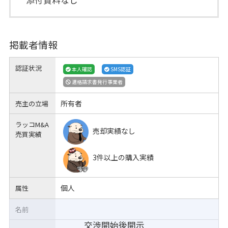
掲載者情報
認証状況
本人確認
SMS認証
適格請求書発行事業者
所有者
売主の立場
ラッコM&A
売却実績なし
売買実績
3件以上の購入実績
個人
属性
名前
交渉開始後開示