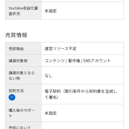
YouTube収益化審
未設定
査状況
売買情報
運営リソース不足
売却理由
コンテンツ / 著作権 / SNSアカウント
譲渡対象物
譲渡対象となら
なし
ない物
契約方法
電子契約（取引条件から契約書を生成し
て署名）
?
購入後のサポー
未設定
ト
売却において