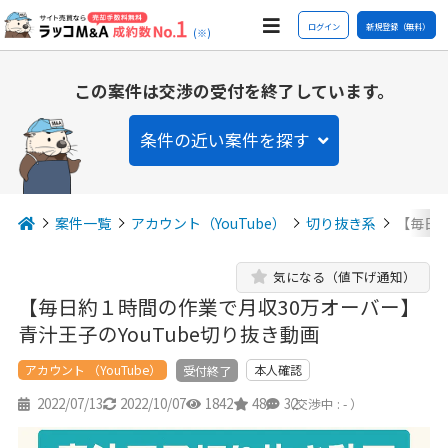
ログイン
新規登録（無料）
(※)
この案件は交渉の受付を終了しています。
条件の近い案件を探す
案件一覧
アカウント（YouTube）
切り抜き系
【毎日約
気になる（値下げ通知）
【毎日約１時間の作業で月収30万オーバー】
青汁王子のYouTube切り抜き動画
アカウント （YouTube）
本人確認
受付終了
2022/07/13
2022/10/07
1842
48
32
（交渉中 : - ）