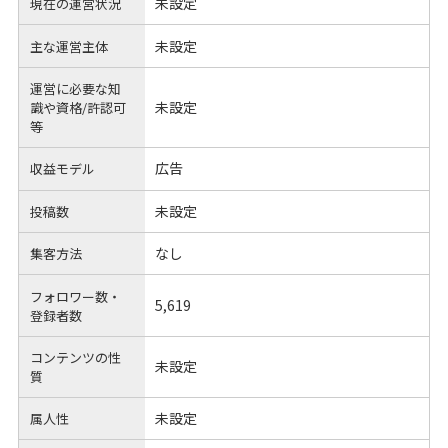
未設定
現在の運営状況
未設定
主な運営主体
運営に必要な知
未設定
識や
資格/許認可
等
広告
収益モデル
未設定
投稿数
なし
集客方法
フォロワー数・
5,619
登録者数
コンテンツの性
未設定
質
未設定
属人性