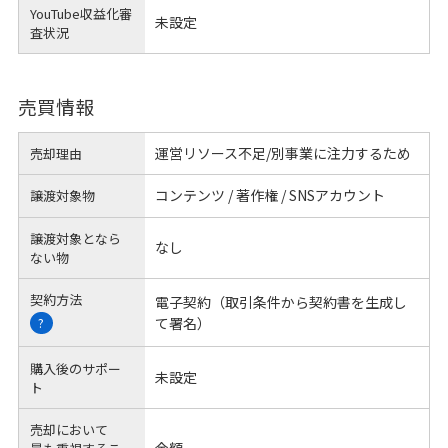
YouTube収益化審
未設定
査状況
売買情報
運営リソース不足/別事業に注力するため
売却理由
コンテンツ / 著作権 / SNSアカウント
譲渡対象物
譲渡対象となら
なし
ない物
契約方法
電子契約（取引条件から契約書を生成し
て署名）
?
購入後のサポー
未設定
ト
売却において
金額