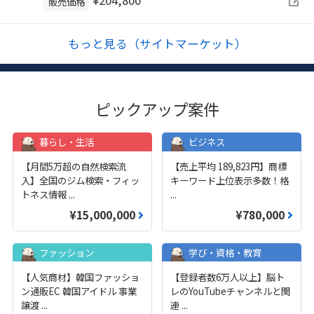
¥204,800
販売価格
もっと見る（サイトマーケット）
ピックアップ案件
暮らし・生活
ビジネス
【月間5万超の自然検索流
【売上平均 189,823円】商標
入】全国のジム検索・フィッ
キーワード上位表示多数！格
トネス情報
...
...
¥15,000,000
¥780,000
ファッション
学び・資格・教育
【人気商材】韓国ファッショ
【登録者数6万人以上】脳ト
ン通販EC 韓国アイドル 事業
レのYouTubeチャンネルと関
譲渡
...
連
...