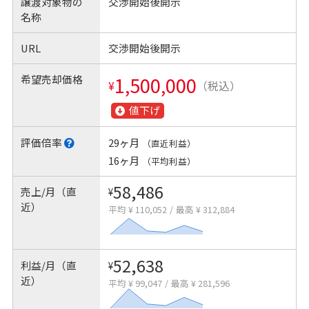
譲渡対象物の
交渉開始後開示
名称
URL
交渉開始後開示
希望売却価格
1,500,000
¥
（税込）
値下げ
評価倍率
29ヶ月
（直近利益）
16ヶ月
（平均利益）
58,486
売上/月（直
¥
近）
平均 ¥ 110,052
/
最高 ¥ 312,884
52,638
利益/月（直
¥
近）
平均 ¥ 99,047
/
最高 ¥ 281,596