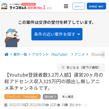
ログイン
新規登録（無料）
(※)
この案件は交渉の受付を終了しています。
条件の近い案件を探す
案件一覧
アカウント（YouTube）
アニメ
【Youtu
気になる（値下げ通知）
【Youtube登録者数3.2万人超】運営20ヶ月の
総アドセンス収入325万円の顔出し無しアニ
メ系チャンネルです。
アカウント （YouTube）
本人確認
受付終了
2022/07/08
2022/08/05
1025
30
25
（交渉中 : - ）