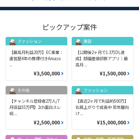
ピックアップ案件
ファッション
美容
【最高月利益20万】EC事業：
【公開後2ヶ月で1.3万DL達
運営歴4年の商標付きAmazo
成】顔偏差値診断アプリ｜最
...
高月
...
¥3,500,000
¥1,500,000
その他
ファッション
【チャンネル登録者2万人/7
【直近2ヶ月で利益約500万】
月収益55万円】2ch面白スレ
右肩上がりで成長中 若年層向
紹
...
け
...
¥2,500,000
¥15,000,000