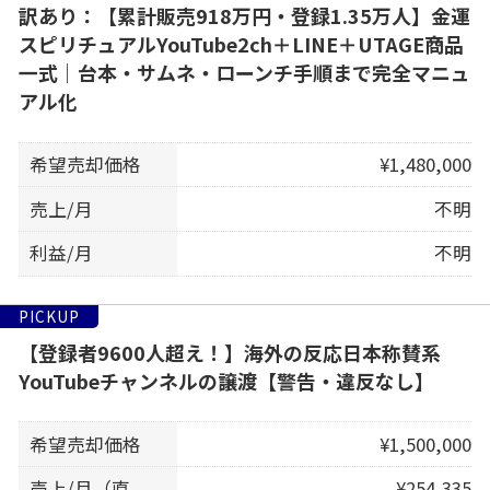
訳あり：【累計販売918万円・登録1.35万人】金運
スピリチュアルYouTube2ch＋LINE＋UTAGE商品
一式｜台本・サムネ・ローンチ手順まで完全マニュ
アル化
希望売却価格
¥1,480,000
売上/月
不明
利益/月
不明
PICKUP
【登録者9600人超え！】海外の反応日本称賛系
YouTubeチャンネルの譲渡【警告・違反なし】
希望売却価格
¥1,500,000
売上/月（直
¥254,335