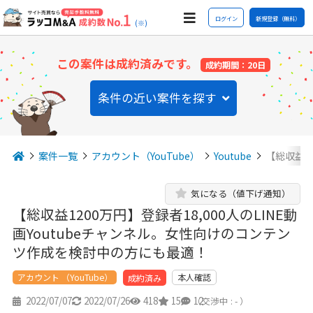
ログイン
新規登録（無料）
(※)
この案件は成約済みです。
成約期間：20日
条件の近い案件を探す
案件一覧
アカウント（YouTube）
Youtube
【総収益12
気になる（値下げ通知）
【総収益1200万円】登録者18,000人のLINE動
画Youtubeチャンネル。女性向けのコンテン
ツ作成を検討中の方にも最適！
アカウント （YouTube）
本人確認
成約済み
2022/07/07
2022/07/26
418
15
12
（交渉中 : - ）