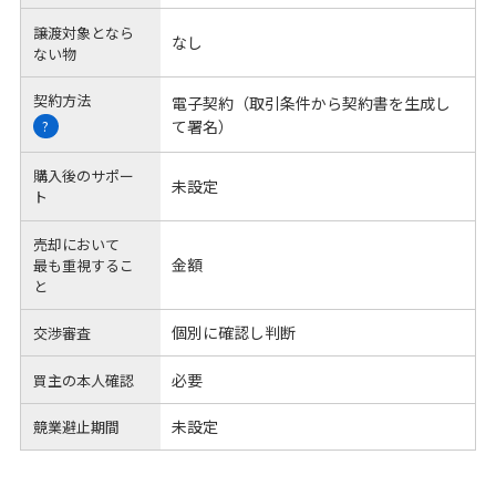
譲渡対象となら
なし
ない物
契約方法
電子契約（取引条件から契約書を生成し
て署名）
?
購入後のサポー
未設定
ト
売却において
金額
最も重視するこ
と
個別に確認し判断
交渉審査
必要
買主の本人確認
未設定
競業避止期間