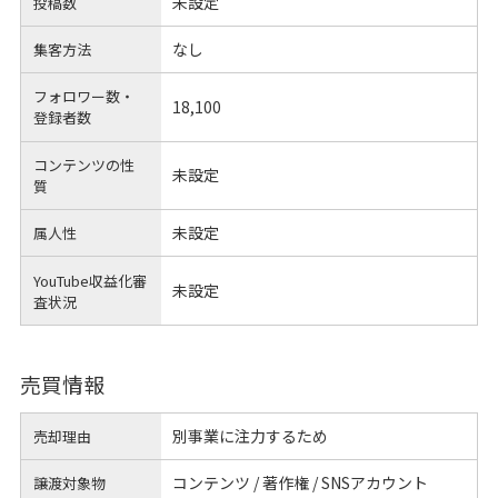
未設定
投稿数
なし
集客方法
フォロワー数・
18,100
登録者数
コンテンツの性
未設定
質
未設定
属人性
YouTube収益化審
未設定
査状況
売買情報
別事業に注力するため
売却理由
コンテンツ / 著作権 / SNSアカウント
譲渡対象物