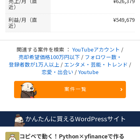
売上/月（直
¥626,379
近）
利益/月（直
¥549,679
近）
関連する案件を検索 ：
YouTubeアカウント
/
売却希望価格100万円以下
/
フォロワー数・
登録者数が1万人以上
/
エンタメ・芸能・トレンド
/
恋愛・出会い
/
Youtube
案件一覧
かんたんに買えるWordPressサイト
コピペで動く！Python×yfinanceで作る