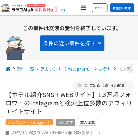
ログイン
新規登録（無料）
(※)
この案件は交渉の受付を終了しています。
条件の近い案件を探す
案件一覧
アカウント（Instagram）
ホテル
【ホテル紹
気になる（値下げ通知）
【ホテル紹介SNS＋WEBサイト】1.3万超フォ
ロワーのInstagramと検索上位多数のアフィリ
エイトサイト
アカウント （Instagram）
本人確認
受付終了
2022/07/06
2022/07/06
97
1
-
（交渉中 : - ）