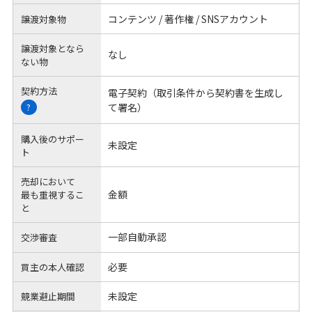
コンテンツ / 著作権 / SNSアカウント
譲渡対象物
譲渡対象となら
なし
ない物
契約方法
電子契約（取引条件から契約書を生成し
て署名）
?
購入後のサポー
未設定
ト
売却において
金額
最も重視するこ
と
一部自動承認
交渉審査
必要
買主の本人確認
未設定
競業避止期間