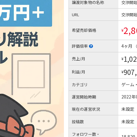
譲渡対象物の名称
交渉開
URL
交渉開
2,8
希望売却価格
¥
4ヶ月
評価倍率
1,02
売上/月
¥
907
利益/月
¥
ゲーム
カテゴリ
2022年
運営開始時期
未設定
現在の運営状況
未設定
投稿数
フォロワー数・
18,820