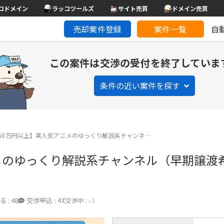
コドメイン
ラッコツールズ
サイト売買
ドメイン売買
売却案件登録
案件一覧
自
この案件は交渉の受付を終了していま
条件の近い案件を探す
60万円以上】某人気アニメのゆっくり解説系チャンネ…
メのゆっくり解説系チャンネル（早期譲渡
る :
48
交渉申込 :
47
（交渉中 : - ）