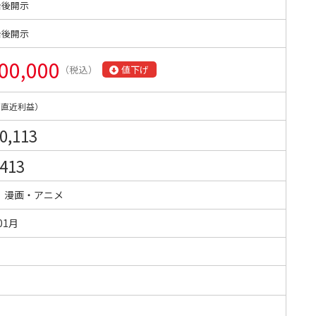
始後開示
始後開示
00,000
（税込）
値下げ
（直近利益）
0,113
,413
・漫画・アニメ
01月