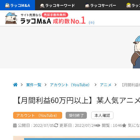
ラッコM&A
ラッコキーワード
ラッコサーバー
ラッ
(※)
案件一覧
アカウント（YouTube）
アニメ
【月間利益
【月間利益60万円以上】某人気アニ
アカウント （YouTube）
本人確認
受付終了
公開日 :
2022/07/05
更新日 :
2022/07/24
閲覧 :
1046
気にな