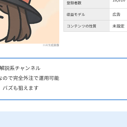
登録者数
広告
収益モデル
未設定
コンテンツの性質
※AI生成画像
り解説系チャンネル
なので完全外注で運用可能
、バズも狙えます