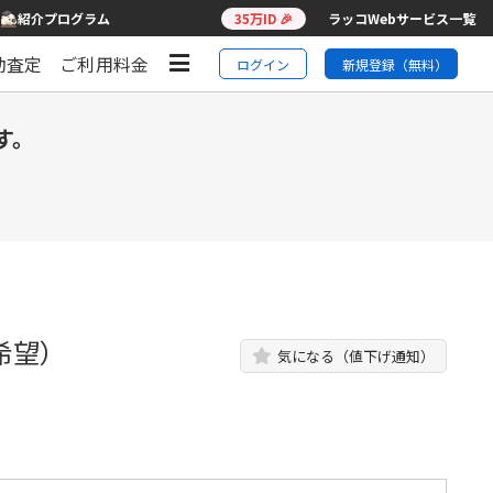
紹介プログラム
35万ID 🎉
ラッコWebサービス一覧
動査定
ご利用料金
ログイン
新規登録（無料）
す。
希望）
気になる（値下げ通知）