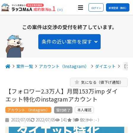
ログイン
新規登録（無料）
(※)
この案件は交渉の受付を終了しています。
条件の近い案件を探す
案件一覧
アカウント（Instagram）
ダイエット
【フォ
気になる（値下げ通知）
【フォロワー2.3万人】月間153万imp ダイ
エット特化のinstagramアカウント
アカウント （Instagram）
本人確認
受付終了
2022/07/05
2022/07/05
141
9
9
（交渉中 : - ）