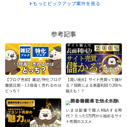
もっとピックアップ案件を見る
参考記事
【ブログ売却】雑記/特化ブログ
【買い視点】サイト売買って儲か
徹底比較・1.5倍高く売れるのは
る？投資による表面利回り200％
どっち？
越えも！？
いまは副業で個人M&Aする時
代？ たった5万円から始めるサイ
ト売買のススメ