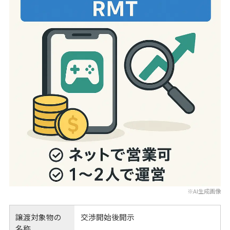
※AI生成画像
譲渡対象物の
交渉開始後開示
名称