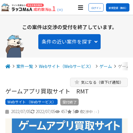
ログイン
新規登録（無料）
(※)
この案件は交渉の受付を終了しています。
条件の近い案件を探す
案件一覧
Webサイト（Webサービス）
ゲーム
ゲーム
気になる（値下げ通知）
ゲームアプリ買取サイト RMT
Webサイト （Webサービス）
受付終了
2022/07/05
2022/07/05
457
5
4
（交渉中 : - ）