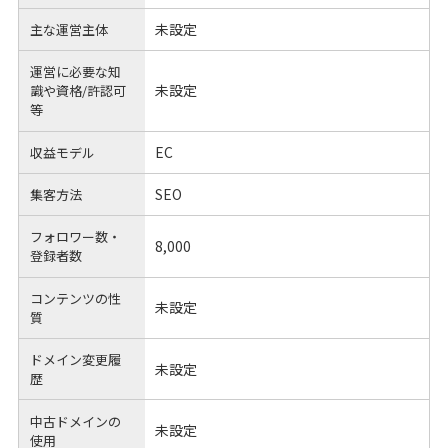
未設定
主な運営主体
運営に必要な知
未設定
識や
資格/許認可
等
EC
収益モデル
SEO
集客方法
フォロワー数・
8,000
登録者数
コンテンツの性
未設定
質
ドメイン変更履
未設定
歴
中古ドメインの
未設定
使用