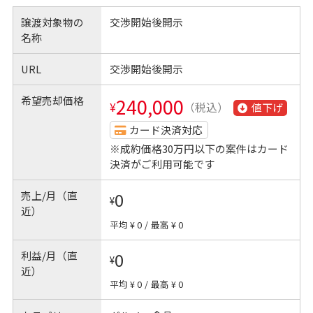
譲渡対象物の
交渉開始後開示
名称
URL
交渉開始後開示
希望売却価格
240,000
¥
（税込）
値下げ
カード決済対応
※成約価格30万円以下の案件はカード
決済がご利用可能です
売上/月（直
0
¥
近）
平均 ¥ 0
/
最高 ¥ 0
利益/月（直
0
¥
近）
平均 ¥ 0
/
最高 ¥ 0