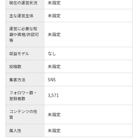
未設定
現在の運営状況
未設定
主な運営主体
運営に必要な知
未設定
識や
資格/許認可
等
なし
収益モデル
未設定
投稿数
SNS
集客方法
フォロワー数・
3,571
登録者数
コンテンツの性
未設定
質
未設定
属人性