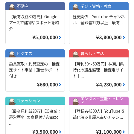
不動産
学び・資格・教育
【最高収益80万円】Google
歴史関係 YouTube チャンネ
アースで建物やスポットを紹
ル 登録者31万以上 最高
...
介
...
¥5,000,000
¥3,800,000
ビジネス
暮らし・生活
釣具買取・釣具査定の一括査
【月利50〜60万円】神奈川県
定サイト事業｜運営サポート
特化の遺品整理一括査定サイ
付き
ト｜
...
¥680,000
¥4,280,000
エンタメ・芸能・トレン
ファッション
ド
【最高月利益20万】EC事業：
【登録者4500人】YouTube収
運営歴4年の商標付きAmazo
益化済み非属人占いチャン
...
...
¥3,500,000
¥1,100,000