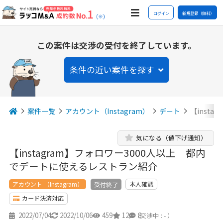
ログイン
新規登録（無料）
(※)
この案件は交渉の受付を終了しています。
条件の近い案件を探す
案件一覧
アカウント（Instagram）
デート
【inst
気になる（値下げ通知）
【instagram】フォロワー3000人以上 都内
でデートに使えるレストラン紹介
アカウント （Instagram）
本人確認
受付終了
カード決済対応
2022/07/04
2022/10/06
459
12
8
（交渉中 : - ）