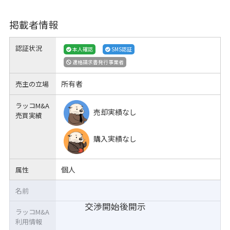
掲載者情報
認証状況
本人確認
SMS認証
適格請求書発行事業者
所有者
売主の立場
ラッコM&A
売却実績なし
売買実績
購入実績なし
個人
属性
名前
交渉開始後開示
ラッコM&A
利用情報