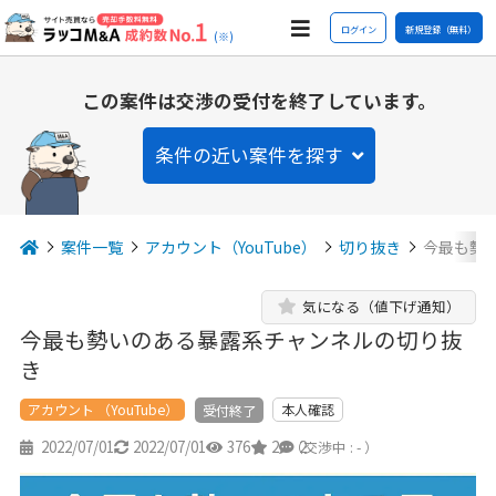
ログイン
新規登録（無料）
(※)
この案件は交渉の受付を終了しています。
条件の近い案件を探す
案件一覧
アカウント（YouTube）
切り抜き
今最も勢
気になる（値下げ通知）
今最も勢いのある暴露系チャンネルの切り抜
き
アカウント （YouTube）
本人確認
受付終了
2022/07/01
2022/07/01
376
2
2
（交渉中 : - ）