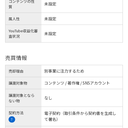
コンテンツの性
未設定
質
未設定
属人性
YouTube収益化審
未設定
査状況
売買情報
別事業に注力するため
売却理由
コンテンツ / 著作権 / SNSアカウント
譲渡対象物
譲渡対象となら
なし
ない物
契約方法
電子契約（取引条件から契約書を生成し
て署名）
?