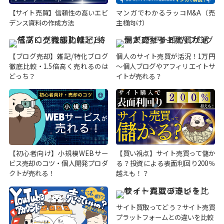
【サイト売買】信頼性の高いエビ
マンガでわかるラッコM&A（売
デンス資料の作成方法
主様向け）
【ブログ売却】雑記/特化ブログ
個人のサイト売買が活況！1万円
徹底比較・1.5倍高く売れるのは
～個人ブログやアフィリエイトサ
どっち？
イトが売れる？
【初心者向け】小規模WEBサー
【買い視点】サイト売買って儲か
ビス売却のコツ・個人開発プロダ
る？投資による表面利回り200％
クトが売れる！
越えも！？
サイト買取ってどう？サイト売買
プラットフォームとの違いを比較