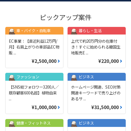
ピックアップ案件
車・バイク・自転車
暮らし・生活
EC事業：【直近利益12万円/
上代で約20万円分の在庫付
月】右肩上がりの車部品EC物
き！すぐに始められる韓国生
販
...
地販売E
...
¥2,500,000
¥220,000
ファッション
ビジネス
【SNS総フォロワー3200人／
ホームページ関連、SEO対策
既存顧客600名超】植物由来
関連キーワードで売り上げの
...
あるサ
...
¥1,000,000
¥31,500,000
健康・フィットネス
ビジネス