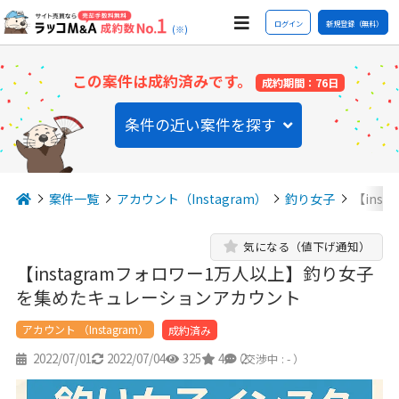
ログイン
新規登録（無料）
(※)
この案件は成約済みです。
成約期間：76日
条件の近い案件を探す
案件一覧
アカウント（Instagram）
釣り女子
【ins
気になる（値下げ通知）
【instagramフォロワー1万人以上】釣り女子
を集めたキュレーションアカウント
アカウント （Instagram）
成約済み
2022/07/01
2022/07/04
325
4
2
（交渉中 : - ）