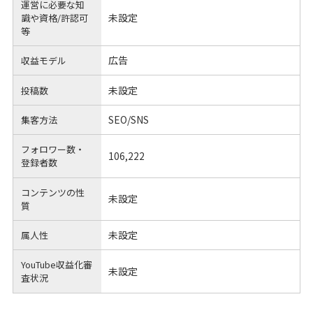
運営に必要な知
未設定
識や
資格/許認可
等
広告
収益モデル
未設定
投稿数
SEO/SNS
集客方法
フォロワー数・
106,222
登録者数
コンテンツの性
未設定
質
未設定
属人性
YouTube収益化審
未設定
査状況