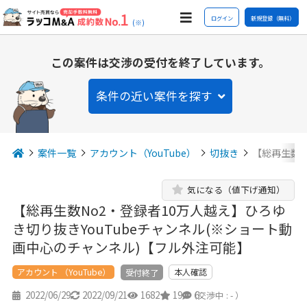
ログイン
新規登録（無料）
(※)
この案件は交渉の受付を終了しています。
条件の近い案件を探す
案件一覧
アカウント（YouTube）
切抜き
【総再生数N
気になる（値下げ通知）
【総再生数No2・登録者10万人越え】ひろゆ
き切り抜きYouTubeチャンネル(※ショート動
画中心のチャンネル)【フル外注可能】
アカウント （YouTube）
本人確認
受付終了
2022/06/29
2022/09/21
1682
19
6
（交渉中 : - ）