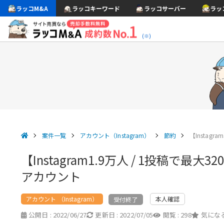
ラッコM&A
ラッコキーワード
ラッコサーバー
ラッ
(※)
案件一覧
アカウント（Instagram）
節約
【Instagr
【Instagram1.9万人 / 1投
アカウント
アカウント （Instagram）
本人確認
受付終了
公開日 :
2022/06/27
更新日 :
2022/07/05
閲覧 :
298
気になる