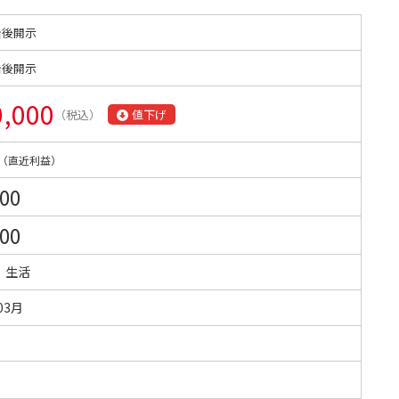
始後開示
始後開示
0,000
（税込）
値下げ
（直近利益）
500
500
・生活
03月