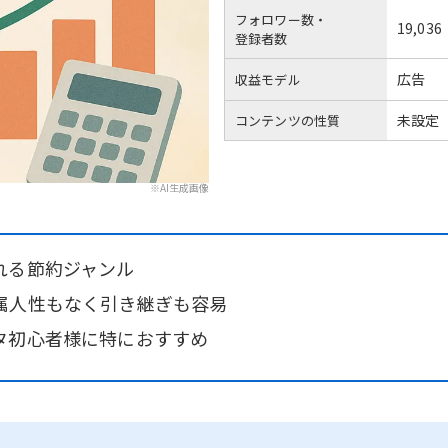
フォロワー数・
19,036
登録者数
広告
収益モデル
未設定
コンテンツの性質
※AI生成画像
れる節約ジャンル
属人性もなく引き継ぎも容易
タ初心者様に特におすすめ