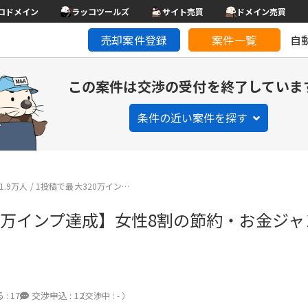
コドメイン
ラッコツールズ
サイト売買
ドメイン売買
売却案件登録
案件一覧
自
この案件は交渉の受付を終了していま
条件の近い案件を探す
am1.9万人 / 1投稿で最大320万イン…
稿で最大320万インプ達成】女性8割の節約・お金
 :
17
交渉申込 :
12
（交渉中 : - ）