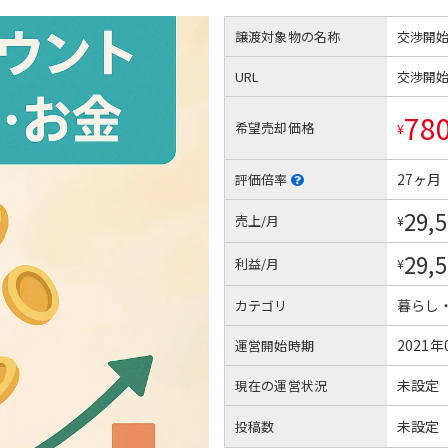
譲渡対象物の名称
交渉開
URL
交渉開
78
希望売却価格
¥
27ヶ月
評価倍率
29,
売上/月
¥
29,
利益/月
¥
暮らし
カテゴリ
2021年
運営開始時期
未設定
現在の運営状況
未設定
投稿数