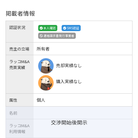
掲載者情報
認証状況
本人確認
SMS認証
適格請求書発行事業者
所有者
売主の立場
ラッコM&A
売却実績なし
売買実績
購入実績なし
個人
属性
名前
交渉開始後開示
ラッコM&A
利用情報