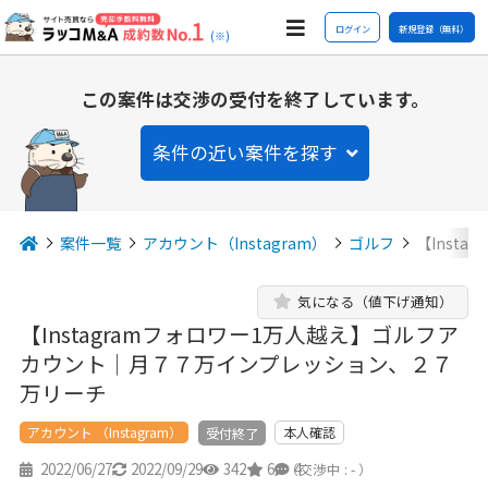
ログイン
新規登録（無料）
(※)
この案件は交渉の受付を終了しています。
条件の近い案件を探す
案件一覧
アカウント（Instagram）
ゴルフ
【Inst
気になる（値下げ通知）
【Instagramフォロワー1万人越え】ゴルフア
カウント｜月７７万インプレッション、２７
万リーチ
アカウント （Instagram）
本人確認
受付終了
2022/06/27
2022/09/29
342
6
4
（交渉中 : - ）