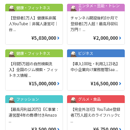
エンタメ・芸能・トレン
健康・フィットネス
ド
【登録者1万人】健康系非属
チャンネル開設後約3か月で
人YouTube｜非属人運営可｜
登録者1万人超！最高月収61
台
...
万円！
...
¥5,030,000
¥2,000,000
健康・フィットネス
ビジネス
【月間5万超の自然検索流
【導入100社・利用2,123名】
入】全国のジム検索・フィッ
中小企業向け業務管理Saa
...
トネス情報
...
¥15,000,000
¥16,500,000
ファッション
グルメ・食品
【最高月利益20万】EC事業：
【完全外注可】YouTube登録
運営歴4年の商標付きAmazo
者7万人超えのライフハックc
...
...
¥3,500,000
¥6,750,000