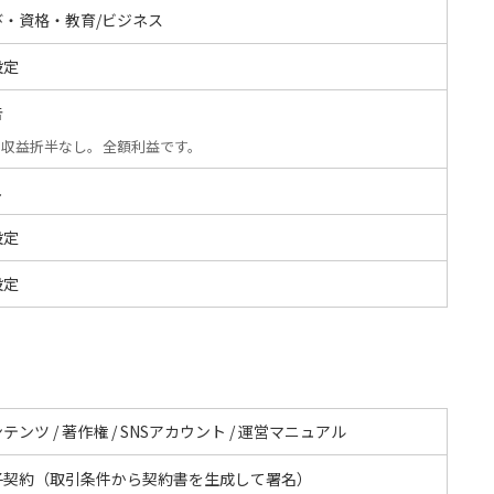
び・資格・教育/ビジネス
設定
告
収益折半なし。全額利益です。
し
設定
設定
テンツ / 著作権 / SNSアカウント / 運営マニュアル
子契約（取引条件から契約書を生成して署名）