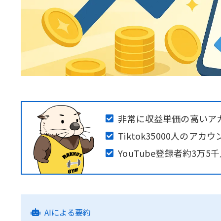
非常に収益単価の高いア
Tiktok35000人の
YouTube登録者約3万
AIによる要約