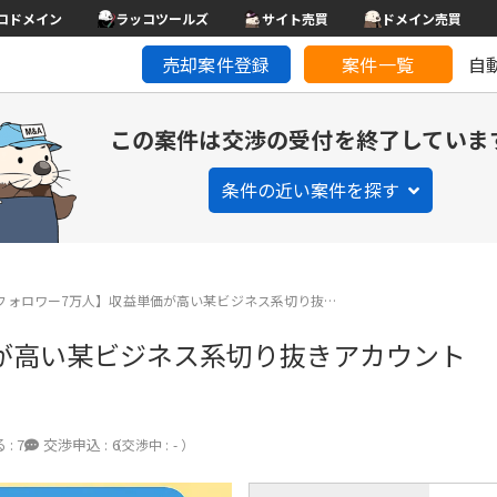
コドメイン
ラッコツールズ
サイト売買
ドメイン売買
売却案件登録
案件一覧
自
この案件は交渉の受付を終了していま
条件の近い案件を探す
Sフォロワー7万人】収益単価が高い某ビジネス系切り抜…
価が高い某ビジネス系切り抜きアカウント
 :
7
交渉申込 :
6
（交渉中 : - ）