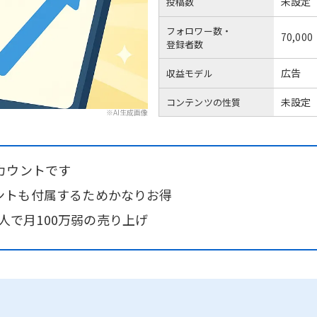
未設定
投稿数
フォロワー数・
70,000
登録者数
広告
収益モデル
未設定
コンテンツの性質
※AI生成画像
カウントです
アカウントも付属するためかなりお得
5千人で月100万弱の売り上げ