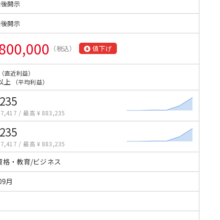
始後開示
始後開示
800,000
（税込）
値下げ
（直近利益）
以上
（平均利益）
,235
7,417
/
最高 ¥ 883,235
,235
7,417
/
最高 ¥ 883,235
資格・教育/ビジネス
09月