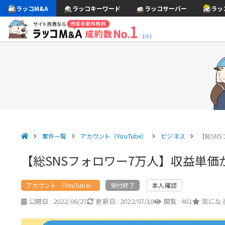
ラッコM&A
ラッコキーワード
ラッコサーバー
ラッ
(※)
案件一覧
アカウント（YouTube）
ビジネス
【総SN
【総SNSフォロワー7万人】収益単
アカウント （YouTube）
本人確認
受付終了
公開日 :
2022/06/27
更新日 :
2022/07/10
閲覧 :
401
気になる