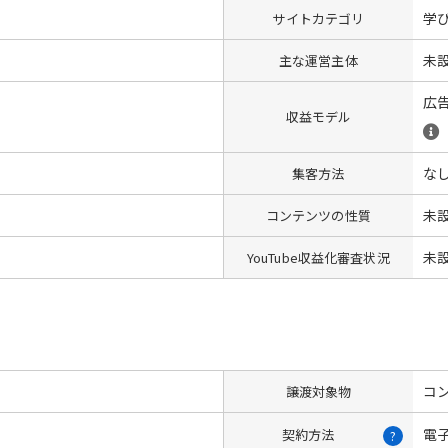
学
サイトカテゴリ
未
主な運営主体
広
収益モデル
な
集客方法
未
コンテンツの性質
未
YouTube収益化審査状況
コン
譲渡対象物
電
契約方法
?