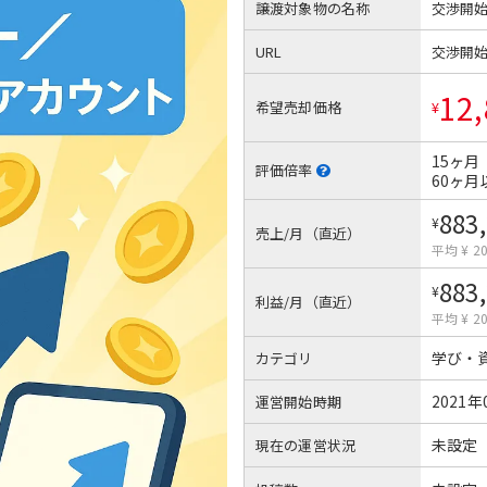
譲渡対象物の名称
交渉開
URL
交渉開
12,
希望売却価格
¥
15ヶ月
評価倍率
60ヶ月
883
¥
売上/月（直近）
平均 ¥ 20
883
¥
利益/月（直近）
平均 ¥ 20
学び・
カテゴリ
2021年
運営開始時期
未設定
現在の運営状況