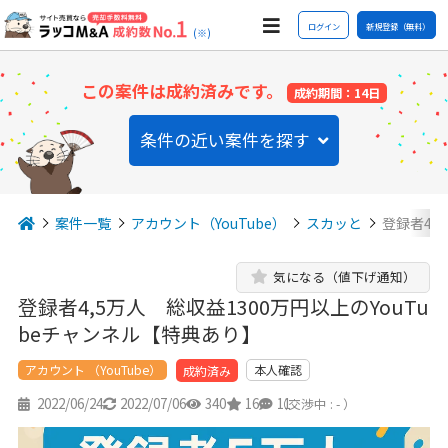
ログイン
新規登録（無料）
(※)
この案件は成約済みです。
成約期間：14日
条件の近い案件を探す
案件一覧
アカウント（YouTube）
スカッと
登録者4,
気になる（値下げ通知）
登録者4,5万人 総収益1300万円以上のYouTu
beチャンネル【特典あり】
アカウント （YouTube）
本人確認
成約済み
2022/06/24
2022/07/06
340
16
11
（交渉中 : - ）