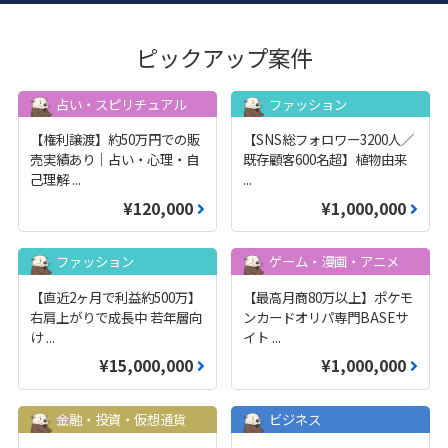
ピックアップ案件
占い・スピリチュアル
ファッション
【権利譲渡】約50万円での販
【SNS総フォロワー3200人／
売実績あり｜占い・心理・自
既存顧客600名超】植物由来
己理解
...
...
¥120,000
¥1,000,000
ファッション
ゲーム・漫画・アニメ
【直近2ヶ月で利益約500万】
【最高月商80万以上】ポケモ
右肩上がりで成長中 若年層向
ンカードオリパ専門BASEサ
け
...
イト
...
¥15,000,000
¥1,000,000
金融・投資・仮想通貨
ビジネス