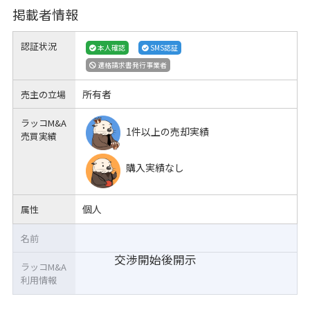
掲載者情報
認証状況
本人確認
SMS認証
適格請求書発行事業者
所有者
売主の立場
ラッコM&A
1件以上の売却実績
売買実績
購入実績なし
個人
属性
名前
交渉開始後開示
ラッコM&A
利用情報