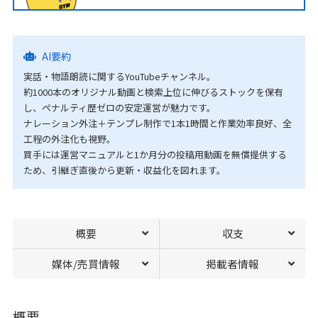
AI要約
実話・物語朗読に関するYouTubeチャンネル。
約1000本のオリジナル動画と検索上位に伸びるストックを保有
し、ペナルティ歴ゼロの安定運営が魅力です。
ナレーション外注＋テンプレ制作で1本1時間と作業効率良好、全
工程の外注化も視野。
買手には運営マニュアルと1か月分の投稿用動画を無償提供する
ため、引継ぎ直後から更新・収益化を図れます。
概要
収支
媒体/売買情報
掲載者情報
概要