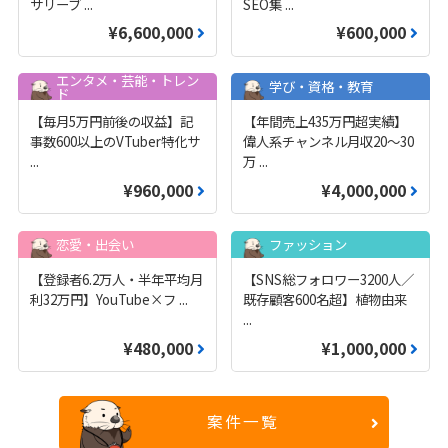
サリーブ
...
SEO集
...
¥6,600,000
¥600,000
エンタメ・芸能・トレン
学び・資格・教育
ド
【毎月5万円前後の収益】記
【年間売上435万円超実績】
事数600以上のVTuber特化サ
偉人系チャンネル月収20～30
...
万
...
¥960,000
¥4,000,000
恋愛・出会い
ファッション
【登録者6.2万人・半年平均月
【SNS総フォロワー3200人／
利32万円】YouTube×フ
...
既存顧客600名超】植物由来
...
¥480,000
¥1,000,000
案件一覧