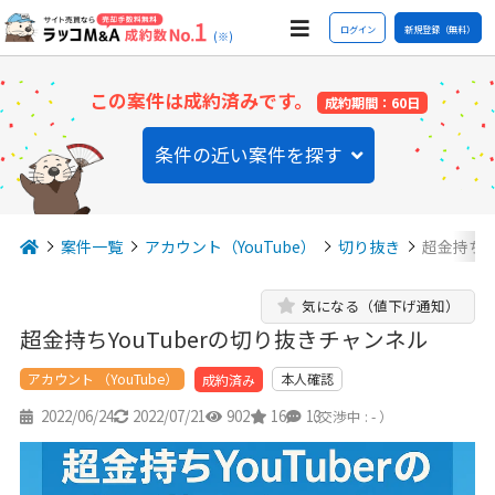
ログイン
新規登録（無料）
(※)
この案件は成約済みです。
成約期間：60日
条件の近い案件を探す
案件一覧
アカウント（YouTube）
切り抜き
超金持ちY
気になる（値下げ通知）
超金持ちYouTuberの切り抜きチャンネル
アカウント （YouTube）
本人確認
成約済み
2022/06/24
2022/07/21
902
16
13
（交渉中 : - ）