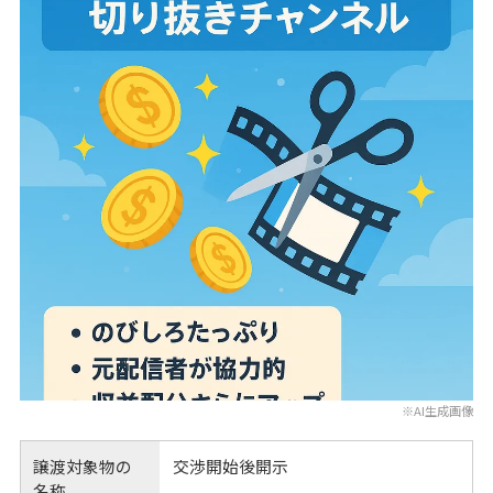
※AI生成画像
譲渡対象物の
交渉開始後開示
名称