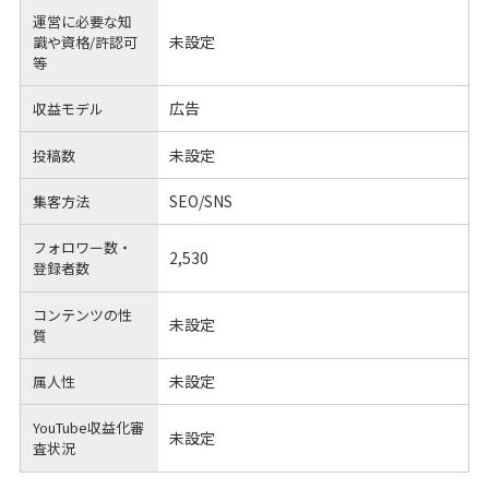
運営に必要な知
未設定
識や
資格/許認可
等
広告
収益モデル
未設定
投稿数
SEO/SNS
集客方法
フォロワー数・
2,530
登録者数
コンテンツの性
未設定
質
未設定
属人性
YouTube収益化審
未設定
査状況