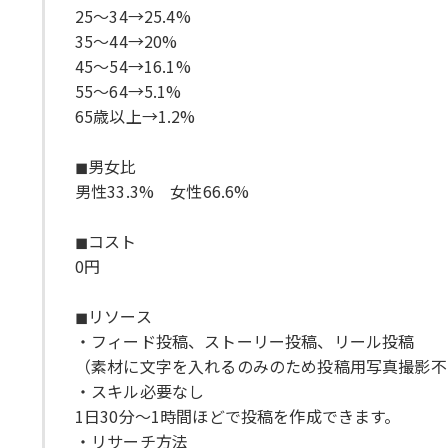
25〜34→25.4%
35〜44→20%
45〜54→16.1%
55〜64→5.1%
65歳以上→1.2%
◼︎男女比
男性33.3% 女性66.6%
◼︎コスト
0円
◼︎リソース
・フィード投稿、ストーリー投稿、リール投稿
（素材に文字を入れるのみのため投稿用写真撮影不
・スキル必要なし
1日30分〜1時間ほどで投稿を作成できます。
・リサーチ方法