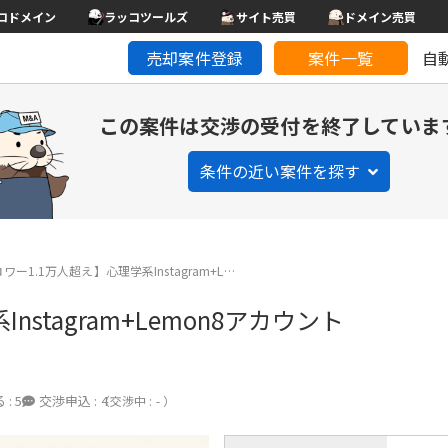
コドメイン
ラッコツールズ
サイト売買
ドメイン売買
売却案件登録
案件一覧
自
この案件は交渉の受付を終了していま
条件の近い案件を探す
ー1.1万人超え】心理学系Instagram+L…
stagram+Lemon8アカウント
 :
5
交渉申込 :
4
（交渉中 : - ）