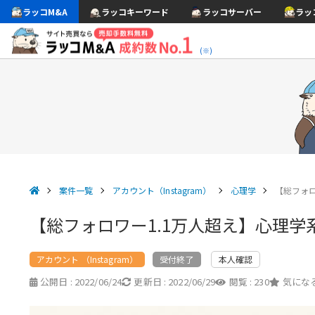
ラッコM&A
ラッコキーワード
ラッコサーバー
ラッ
(※)
案件一覧
アカウント（Instagram）
心理学
【総フォロワ
【総フォロワー1.1万人超え】心理学系In
アカウント （Instagram）
本人確認
受付終了
公開日 :
2022/06/24
更新日 :
2022/06/29
閲覧 :
230
気になる