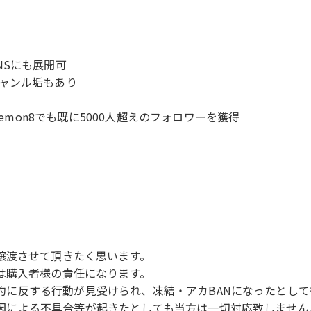
NSにも展開可
ャンル垢もあり
emon8でも既に5000人超えのフォロワーを獲得
譲渡させて頂きたく思います。
は購入者様の責任になります。
使用規約に反する行動が見受けられ、凍結・アカBANになったと
が原因による不具合等が起きたとしても当方は一切対応致しません