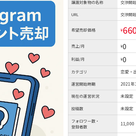
譲渡対象物の名称
交渉開
URL
交渉開
66
希望売却価格
¥
0
売上/月
¥
0
利益/月
¥
恋愛・
カテゴリ
2021年
運営開始時期
未設定
現在の運営状況
未設定
投稿数
フォロワー数・
11,000
登録者数