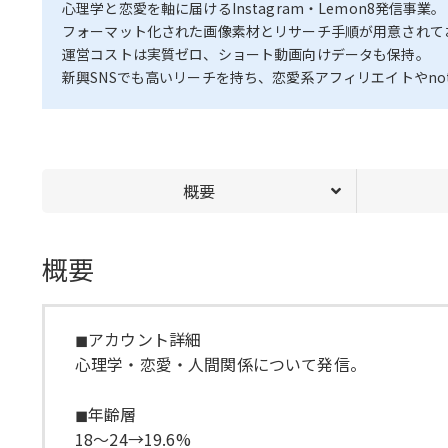
心理学と恋愛を軸に届けるInstagram・Lemon8発信事業。
フォーマット化された画像素材とリサーチ手順が用意されてお
運営コストは実質ゼロ、ショート動画向けデータも保持。
新興SNSでも高いリーチを持ち、恋愛系アフィリエイトやno
概要
概要
◼︎アカウント詳細
心理学・恋愛・人間関係について発信。
◼︎年齢層
18〜24→19.6%