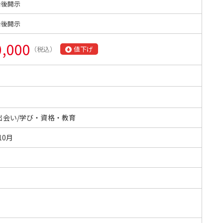
始後開示
始後開示
0,000
（税込）
値下げ
出会い/学び・資格・教育
10月