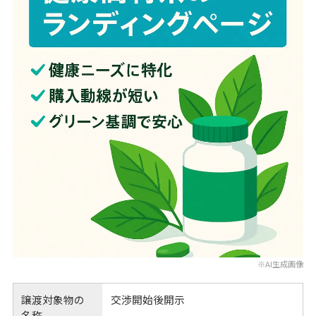
※AI生成画像
譲渡対象物の
交渉開始後開示
名称