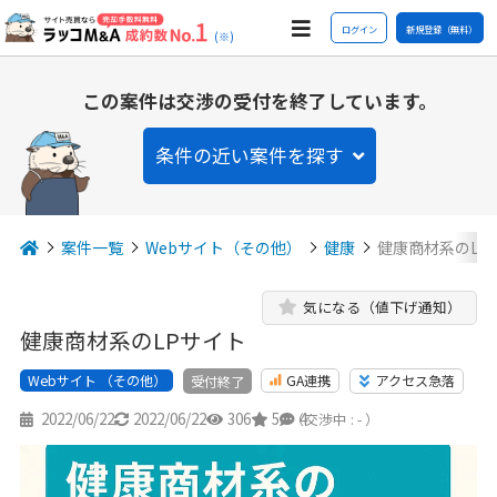
ログイン
新規登録（無料）
(※)
この案件は交渉の受付を終了しています。
条件の近い案件を探す
案件一覧
Webサイト（その他）
健康
健康商材系のLP
気になる（値下げ通知）
健康商材系のLPサイト
Webサイト （その他）
GA連携
アクセス急落
受付終了
2022/06/22
2022/06/22
306
5
4
（交渉中 : - ）