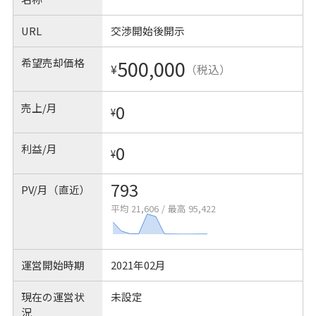
URL
交渉開始後開示
希望売却価格
500,000
¥
（税込）
売上/月
0
¥
利益/月
0
¥
793
PV/月（直近）
平均 21,606
/
最高 95,422
運営開始時期
2021年02月
現在の運営状
未設定
況