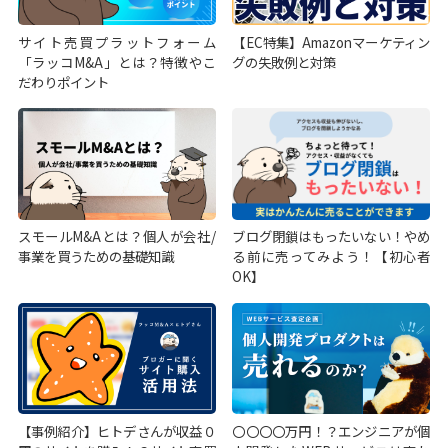
サイト売買プラットフォーム
【EC特集】Amazonマーケティン
「ラッコM&A」とは？特徴やこ
グの失敗例と対策
だわりポイント
スモールM&Aとは？個人が会社/
ブログ閉鎖はもったいない！やめ
事業を買うための基礎知識
る前に売ってみよう！【初心者
OK】
【事例紹介】ヒトデさんが収益０
〇〇〇〇万円！？エンジニアが個