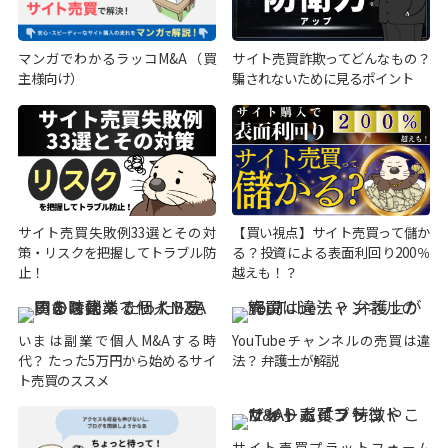
マンガでわかるラッコM&A（買
サイト売買詐欺ってどんなもの？
主様向け）
騙されないために見るポイント
サイト売買失敗例33選とその対
【買い視点】サイト売買って儲か
策・リスクを把握してトラブル防
る？投資による表面利回り200％
止！
越えも！？
いまは副業で個人M&Aする時
YouTubeチャンネルの売買は違
代？ たった5万円から始めるサイ
法？ 弁護士が解説
ト売買のススメ
サイト売買プラットフォーム