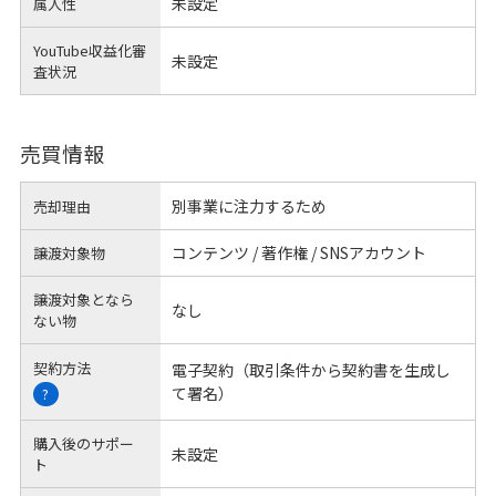
未設定
属人性
YouTube収益化審
未設定
査状況
売買情報
別事業に注力するため
売却理由
コンテンツ / 著作権 / SNSアカウント
譲渡対象物
譲渡対象となら
なし
ない物
契約方法
電子契約（取引条件から契約書を生成し
て署名）
?
購入後のサポー
未設定
ト