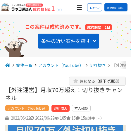
ログイン
新規登録（無料）
(※)
この案件は成約済みです。
成約期間：1日
条件の近い案件を探す
案件一覧
アカウント（YouTube）
切り抜き
【外注運
気になる（値下げ通知）
【外注運営】月収70万超え！切り抜きチャン
ネル
アカウント （YouTube）
本人確認
成約済み
2022/06/22
2022/06/22
185
15
15
（交渉中 : - ）