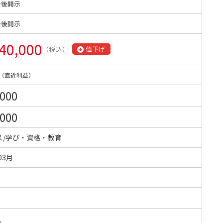
始後開示
始後開示
40,000
（税込）
値下げ
（直近利益）
,000
,000
ス/学び・資格・教育
03月
0