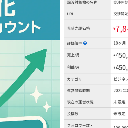
譲渡対象物の名称
交渉開
URL
交渉開
7,8
希望売却価格
¥
18ヶ月
評価倍率
450
売上/月
¥
450
利益/月
¥
ビジネ
カテゴリ
2022年
運営開始時期
未設定
現在の運営状況
未設定
投稿数
フォロワー数・
100,00