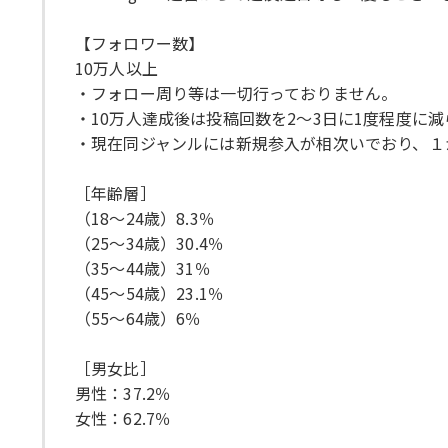
【フォロワー数】
10万人以上
・フォロー周り等は一切行っておりません。
・10万人達成後は投稿回数を2～3日に1度程度に減
・現在同ジャンルには新規参入が相次いでおり、１
［年齢層］
（18～24歳）8.3％
（25～34歳）30.4％
（35～44歳）31％
（45～54歳）23.1％
（55～64歳）6％
［男女比］
男性：37.2％
女性：62.7％