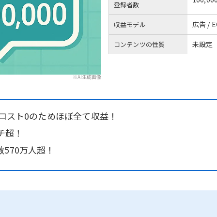
登録者数
広告 / E
収益モデル
未設定
コンテンツの性質
※AI生成画像
！コスト0のためほぼ全て収益！
ーチ超！
570万人超！