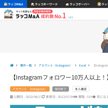
ラッコM&A
ラッコキーワード
ラッコサーバー
ラッ
(※)
案件一覧
アカウント（Instagram）
Excel
【Instag
【Instagramフォロワー10万人以上
アカウント （Instagram）
本人確認
受付終了
公開日 :
2022/06/17
更新日 :
2022/07/04
閲覧 :
539
気になる