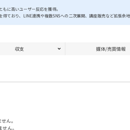
ともに高いユーザー反応を獲得。
得ており、LINE連携や複数SNSへの二次展開、講座販売など拡張余
収支
媒体/売買情報
ません。
いません。