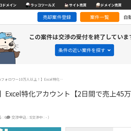
コドメイン
ラッコツールズ
サイト売買
ドメイン売買
売却案件登録
案件一覧
自
この案件は交渉の受付を終了していま
条件の近い案件を探す
ramフォロワー10万人以上！】Excel特化…
！】Excel特化アカウント【2日間で売上45
 :
6
交渉申込 :
5
（交渉中 : - ）