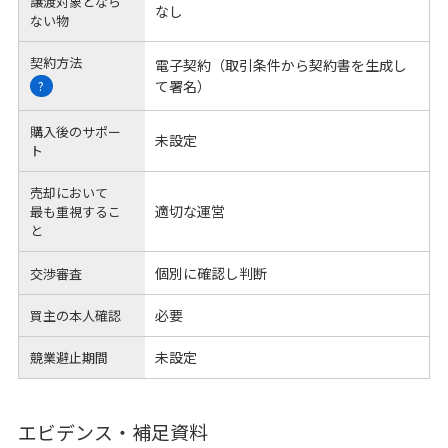
譲渡対象となら
なし
ない物
契約方法
電子契約（取引条件から契約書を生成し
て署名）
?
購入後のサポー
未設定
ト
売却において
適切な運営
最も重視するこ
と
個別に確認し判断
交渉審査
必要
買主の本人確認
未設定
競業避止期間
エビデンス・補足資料