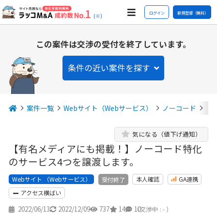
ログイン
新規登録（無料）
(※)
この案件は交渉の受付を終了しています。
条件の近い案件を探す
案件一覧
Webサイト（Webサービス）
ノーコード
【
気になる（値下げ通知）
【有名メディアにも掲載！】ノーコード特化
のサービス4つを譲渡します。
Webサイト （Webサービス）
本人確認
GA連携
受付終了
アクセス横ばい
2022/06/13
2022/12/09
737
14
10
（交渉中 : - ）