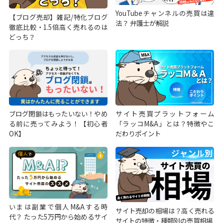
YouTubeチャンネルの売買は違
【ブログ売却】雑記/特化ブログ
法？ 弁護士が解説
徹底比較・1.5倍高く売れるのは
どっち？
ブログ閉鎖はもったいない！やめ
サイト売買プラットフォーム
る前に売ってみよう！【初心者
「ラッコM&A」とは？特徴やこ
OK】
だわりポイント
いまは副業で個人M&Aする時
サイト売却の相場は？高く売れる
代？ たった5万円から始めるサイ
サイトの特徴・種類別の売買相場