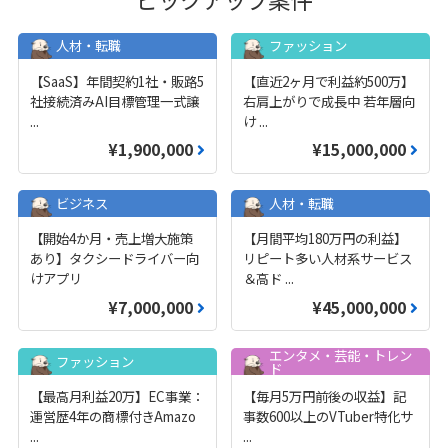
人材・転職
ファッション
【SaaS】年間契約1社・販路5
【直近2ヶ月で利益約500万】
社接続済みAI目標管理一式譲
右肩上がりで成長中 若年層向
...
け
...
¥1,900,000
¥15,000,000
ビジネス
人材・転職
【開始4か月・売上増大施策
【月間平均180万円の利益】
あり】タクシードライバー向
リピート多い人材系サービス
けアプリ
＆高ド
...
¥7,000,000
¥45,000,000
エンタメ・芸能・トレン
ファッション
ド
【最高月利益20万】EC事業：
【毎月5万円前後の収益】記
運営歴4年の商標付きAmazo
事数600以上のVTuber特化サ
...
...