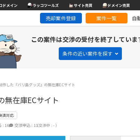
コドメイン
ラッコツールズ
サイト売買
ドメイン売買
売却案件登録
案件一覧
自
この案件は交渉の受付を終了していま
条件の近い案件を探す
fyで制作した『バリ島グッズ』の無在庫ECサイト
』の無在庫ECサイト
決済対応
 :
16
交渉申込 :
11
（交渉中 : - ）