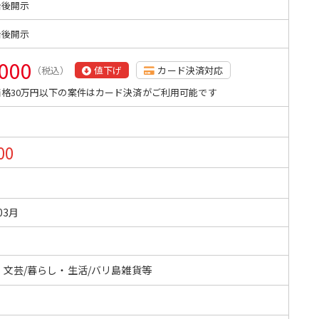
始後開示
始後開示
,000
（税込）
値下げ
カード決済対応
格30万円以下の案件はカード決済がご利用可能です
00
03月
・文芸/暮らし・生活/バリ島雑貨等