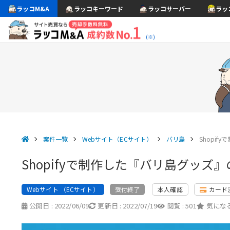
ラッコM&A
ラッコキーワード
ラッコサーバー
ラッ
(※)
案件一覧
Webサイト（ECサイト）
バリ島
Shopi
Shopifyで制作した『バリ島グッズ
Webサイト （ECサイト）
本人確認
カード
受付終了
公開日 :
2022/06/09
更新日 :
2022/07/19
閲覧 :
501
気になる