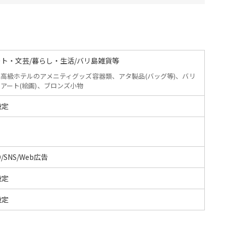
ート・文芸/暮らし・生活/バリ島雑貨等
高級ホテルのアメニティグッズ容器類、アタ製品(バッグ等)、バリ
アート(絵画)、ブロンズ小物
設定
O/SNS/Web広告
設定
設定