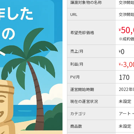
譲渡対象物の名称
交渉開
URL
交渉開
50
¥
希望売却価格
※成約価
0
売上/月
¥
-3,0
利益/月
¥
170
PV/月
2022年
運営開始時期
未設定
現在の運営状況
アート
カテゴリ
未設定
商品数