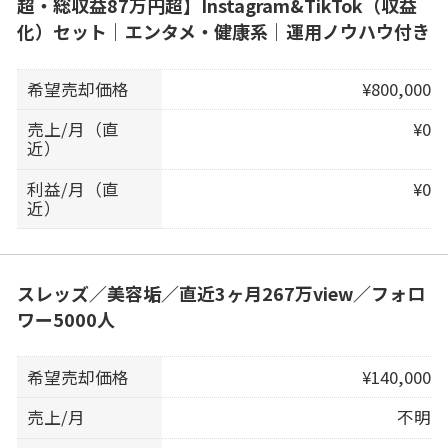
超・総収益87万円超】Instagram&TikTok（収益
化）セット｜エンタメ・健康系｜運用ノウハウ付き
希望売却価格
¥800,000
売上/月（直
¥0
近）
利益/月（直
¥0
近）
スレッズ／美容垢／直近3ヶ月267万view／フォロ
ワー5000人
希望売却価格
¥140,000
売上/月
不明