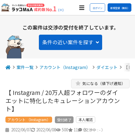
ログイン
新規登録（無料）
(※)
この案件は交渉の受付を終了しています。
条件の近い案件を探す
案件一覧
アカウント（Instagram）
ダイエット
【 I
気になる（値下げ通知）
【 Instagram / 20万人超フォロワーのダイ
エットに特化したキュレーションアカウン
ト】
アカウント （Instagram）
本人確認
受付終了
2022/06/07
2022/06/08
500
11
9
（交渉中 : - ）