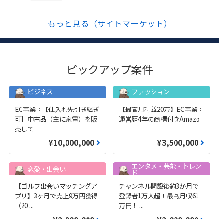
もっと見る（サイトマーケット）
ピックアップ案件
ビジネス
ファッション
EC事業：【仕入れ先引き継ぎ
【最高月利益20万】EC事業：
可】中古品（主に家電）を販
運営歴4年の商標付きAmazo
売して
...
...
¥10,000,000
¥3,500,000
エンタメ・芸能・トレン
恋愛・出会い
ド
【ゴルフ出会いマッチングア
チャンネル開設後約3か月で
プリ】3ヶ月で売上9万円獲得
登録者1万人超！最高月収61
（20
...
万円！
...