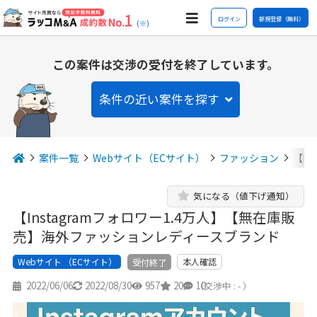
ログイン
新規登録（無料）
(※)
この案件は交渉の受付を終了しています。
条件の近い案件を探す
案件一覧
Webサイト（ECサイト）
ファッション
【I
気になる（値下げ通知）
【Instagramフォロワー1.4万人】【無在庫販
売】海外ファッションレディースブランド
Webサイト （ECサイト）
本人確認
受付終了
2022/06/06
2022/08/30
957
20
10
（交渉中 : - ）