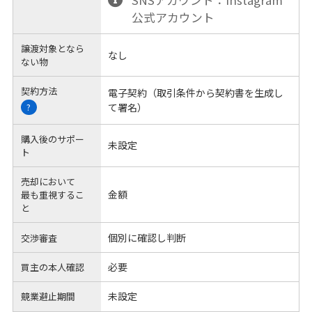
公式アカウント
譲渡対象となら
なし
ない物
契約方法
電子契約（取引条件から契約書を生成し
て署名）
?
購入後のサポー
未設定
ト
売却において
金額
最も重視するこ
と
個別に確認し判断
交渉審査
必要
買主の本人確認
未設定
競業避止期間