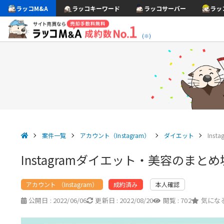
ラッコM&A
ラッコキーワード
ラッコサーバー
ラッ
(※)
案件一覧
アカウント（Instagram）
ダイエット
Ins
Instagramダイエット・美容のまとめ
アカウント （Instagram）
本人確認
成約済み
公開日 :
2022/06/06
更新日 :
2022/08/20
閲覧 :
702
気になる