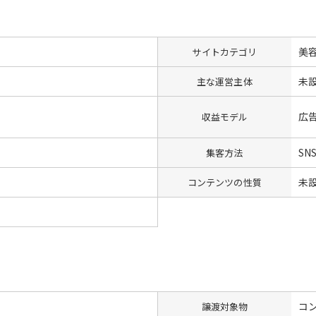
美
サイトカテゴリ
未
主な運営主体
広
収益モデル
SN
集客方法
未
コンテンツの性質
コン
譲渡対象物