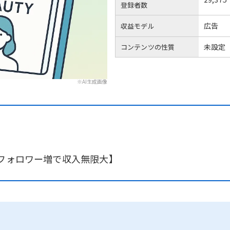
登録者数
広告
収益モデル
未設定
コンテンツの性質
※AI生成画像
先フォロワー増で収入無限大】