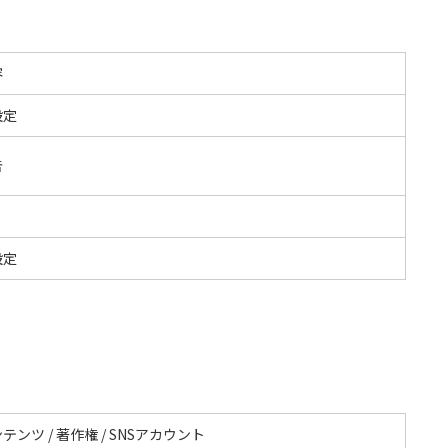
容
設定
告
S
設定
テンツ / 著作権 / SNSアカウント