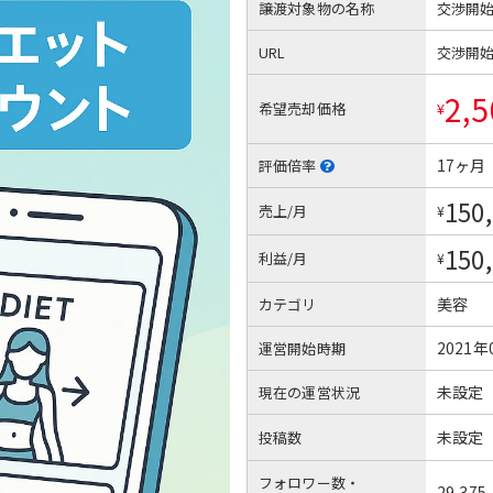
譲渡対象物の名称
交渉開
URL
交渉開
2,5
希望売却価格
¥
17ヶ月
評価倍率
150
売上/月
¥
150
利益/月
¥
美容
カテゴリ
2021年
運営開始時期
未設定
現在の運営状況
未設定
投稿数
フォロワー数・
29,375