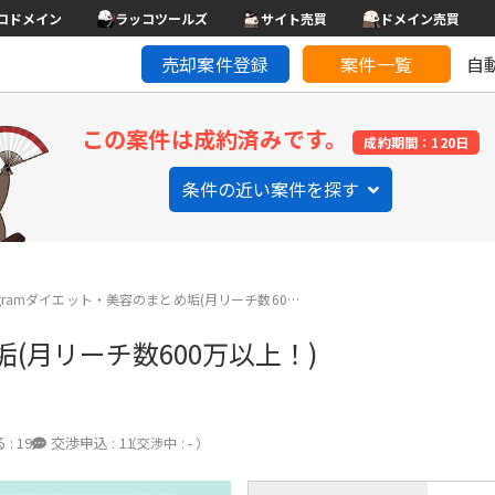
コドメイン
ラッコツールズ
サイト売買
ドメイン売買
売却案件登録
案件一覧
自
この案件は成約済みです。
成約期間：120日
条件の近い案件を探す
tagramダイエット・美容のまとめ垢(月リーチ数60…
垢(月リーチ数600万以上！)
 :
19
交渉申込 :
11
（交渉中 : - ）