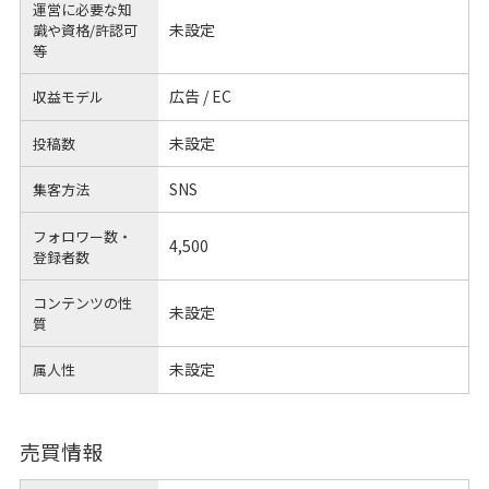
運営に必要な知
未設定
識や
資格/許認可
等
広告 / EC
収益モデル
未設定
投稿数
SNS
集客方法
フォロワー数・
4,500
登録者数
コンテンツの性
未設定
質
未設定
属人性
売買情報