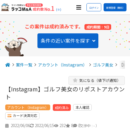
ログイン
新規登録（無料）
(※)
この案件は成約済みです。
成約期間：9日
条件の近い案件を探す
案件一覧
アカウント（Instagram）
ゴルフ美女
【In
気になる（値下げ通知）
【Instagram】ゴルフ美女のリポストアカウン
ト
アカウント （Instagram）
本人確認
成約済み
カード決済対応
2022/06/06
2022/06/15
232
8
7
（交渉中 : - ）