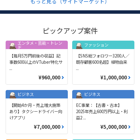
もっと見る（サイトマーケット）
ピックアップ案件
エンタメ・芸能・トレン
ファッション
ド
【毎月5万円前後の収益】記
【SNS総フォロワー3200人／
事数600以上のVTuber特化サ
既存顧客600名超】植物由来
...
...
¥960,000
¥1,000,000
ビジネス
ビジネス
【開始4か月・売上増大施策
EC事業：【古書・古本】
あり】タクシードライバー向
2025年売上600万円以上・利
けアプリ
益2
...
¥7,000,000
¥5,000,000