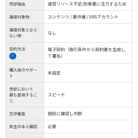
運営リソース不足/別事業に注力するため
売却理由
コンテンツ / 著作権 / SNSアカウント
譲渡対象物
譲渡対象となら
なし
ない物
契約方法
電子契約（取引条件から契約書を生成し
て署名）
?
購入後のサポー
未設定
ト
売却において
スピード
最も重視するこ
と
個別に確認し判断
交渉審査
必要
買主の本人確認