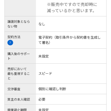
※販売中ですので売却時に
減っているかと思います。
譲渡対象となら
なし
ない物
契約方法
電子契約（取引条件から契約書を生成し
て署名）
?
購入後のサポー
未設定
ト
売却において
スピード
最も重視するこ
と
個別に確認し判断
交渉審査
必要
買主の本人確認
未設定
競業避止期間