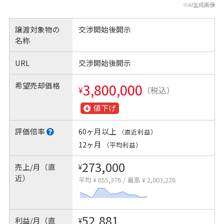
※AI生成画像
譲渡対象物の
交渉開始後開示
名称
URL
交渉開始後開示
希望売却価格
3,800,000
¥
（税込）
値下げ
評価倍率
60ヶ月以上
（直近利益）
12ヶ月
（平均利益）
273,000
売上/月（直
¥
近）
平均 ¥ 855,376
/
最高 ¥ 2,003,228
52,881
利益/月（直
¥