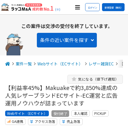
ログイン
新規登録（無料）
(※)
この案件は交渉の受付を終了しています。
条件の近い案件を探す
案件一覧
Webサイト（ECサイト）
レザー雑貨EC
【利
気になる（値下げ通知）
【利益率45%】Makuakeで約3,850%達成の
人気レザーブランドECサイト-EC運営と広告
運用ノウハウが詰まっています
Webサイト （ECサイト）
本人確認
PICKUP
受付終了
GA連携
アクセス急落
売上急落