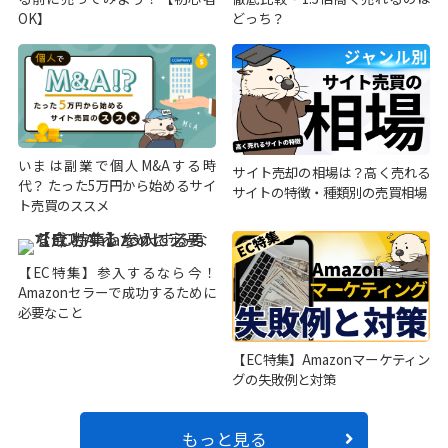
OK】
どっち？
いまは副業で個人M&Aする時
サイト売却の相場は？高く売れる
代？ たった5万円から始めるサイ
サイトの特徴・種類別の売買相場
ト売買のススメ
【EC特集】参入するなら今！
Amazonセラーで成功するために
必要なこと
【EC特集】Amazonマーケティン
グの失敗例と対策
もっと見る