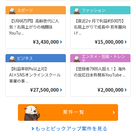
スポーツ
ファッション
【5月66万円】高齢世代に人
【直近2ヶ月で利益約500万】
気！右肩上がりの格闘技
右肩上がりで成長中 若年層向
YouTu
...
け
...
¥3,430,000
¥15,000,000
エンタメ・芸能・トレン
ビジネス
ド
【利益率80%以上可】
【登録者7900人超え！】海外
AI×SNSオンラインスクール
の反応日本称賛系YouTube
...
事業の事
...
¥27,500,000
¥2,000,000
案件一覧
もっとピックアップ案件を見る