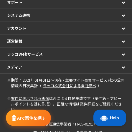
サポート
システム連携
アカウント
運営情報
ラッコWebサービス
メディア
※期間：2021年01月01日～現在 / 主要サイト売買サービス7社の公開
情報の日次集計（
ラッコ株式会社による自社調べ
）
※
案件に表示される画像
はAIによる自動生成です（案件名・アピー
ルポイントを基に作成）。正確な情報は案件詳細をご確認くださ
い。
🤖
AIで案件を探す
届出電気通信事業者：H-05-01917