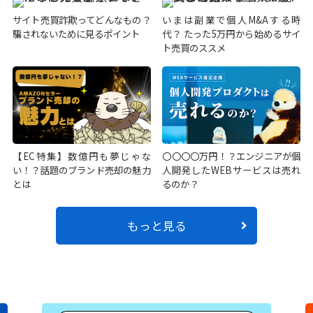
サイト売買詐欺ってどんなもの？
いまは副業で個人M&Aする時
騙されないために見るポイント
代？ たった5万円から始めるサイ
ト売買のススメ
【EC特集】数億円も夢じゃな
〇〇〇〇万円！？エンジニアが個
い！？話題のブランド売却の魅力
人開発したWEBサービスは売れ
とは
るのか？
もっと見る