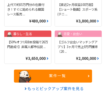
上代で約55万円分の在庫付
【直近2ヶ月収益100万超】
き！すぐに始められる韓国
【ショート動画】スポーツ系
レース販売
...
(テニ
...
¥480,000
¥3,800,000
暮らし・生活
恋愛・出会い
【50%オフ‼️月8本投稿で26万
【ゴルフ出会いマッチングア
円達成‼️】非属人都市伝説
...
プリ】3ヶ月で売上9万円獲得
（20
...
¥3,650,000
¥2,000,000
案件一覧
もっとピックアップ案件を見る