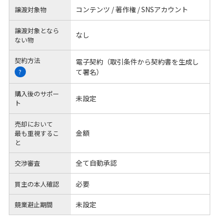
コンテンツ / 著作権 / SNSアカウント
譲渡対象物
譲渡対象となら
なし
ない物
契約方法
電子契約（取引条件から契約書を生成し
て署名）
?
購入後のサポー
未設定
ト
売却において
金額
最も重視するこ
と
全て自動承認
交渉審査
必要
買主の本人確認
未設定
競業避止期間