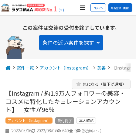
ログイン
新規登録（無料）
(※)
この案件は交渉の受付を終了しています。
条件の近い案件を探す
案件一覧
アカウント（Instagram）
美容
【Instag
気になる（値下げ通知）
【Instagram / 約1.9万人フォロワーの美容・
コスメに特化したキュレーションアカウン
ト】 女性が96％
アカウント （Instagram）
本人確認
受付終了
2022/05/26
2022/08/07
640
9
7
（交渉中 : - ）