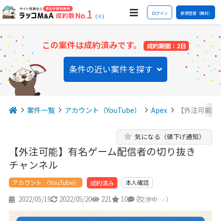
ログイン
新規登録（無料）
(※)
この案件は成約済みです。
成約期間：2日
条件の近い案件を探す
案件一覧
アカウント（YouTube）
Apex
【外注可能】
気になる（値下げ通知）
【外注可能】有名ゲーム配信者の切り抜き
チャンネル
アカウント （YouTube）
本人確認
成約済み
2022/05/19
2022/05/20
221
10
7
（交渉中 : - ）