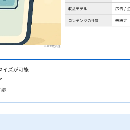
広告 / 
収益モデル
未設定
コンテンツの性質
※AI生成画像
タイズが可能
ア
可能