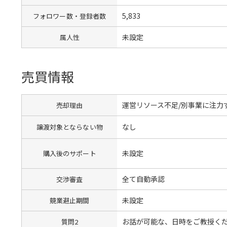
5,833
フォロワー数・登録者数
未設定
属人性
売買情報
運営リソース不足/別事業に注力
売却理由
なし
譲渡対象とならない物
未設定
購入後のサポート
全て自動承認
交渉審査
未設定
競業避止期間
お話が可能な、日時をご教授く
質問2