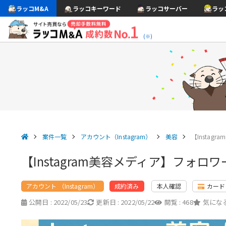
ラッコM&A
ラッコキーワード
ラッコサーバー
ラッ
(※)
案件一覧
アカウント（Instagram）
美容
【Instag
【Instagram美容メディア】フォロワ
アカウント （Instagram）
本人確認
カード
成約済み
公開日 :
2022/05/23
更新日 :
2022/05/22
閲覧 :
468
気になる