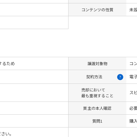
未
コンテンツの性質
するため
コン
譲渡対象物
電
契約方法
?
売却において
ス
最も重視すること
必
買主の本人確認
購入
質問1
ださい。