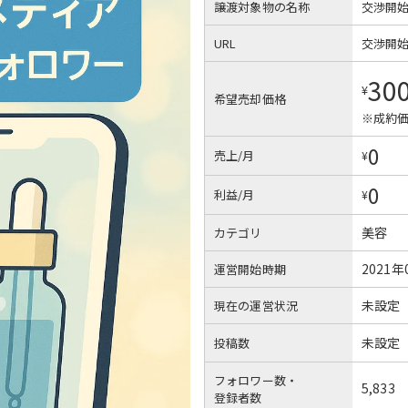
譲渡対象物の名称
交渉開
URL
交渉開
30
¥
希望売却価格
※成約価
0
売上/月
¥
0
利益/月
¥
美容
カテゴリ
2021年
運営開始時期
未設定
現在の運営状況
未設定
投稿数
フォロワー数・
5,833
登録者数