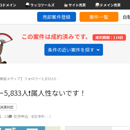
コドメイン
ラッコツールズ
サイト売買
ドメイン売買
売却案件登録
案件一覧
自
この案件は成約済みです。
成約期間：119日
条件の近い案件を探す
ram美容メディア】フォロワー5,833人❗️…
ー5,833人❗️属人性ないです！
決済対応
 :
13
交渉申込 :
8
（交渉中 : - ）