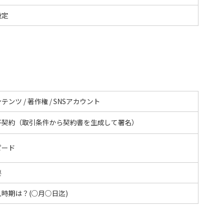
設定
テンツ / 著作権 / SNSアカウント
子契約（取引条件から契約書を生成して署名）
ピード
要
時期は？(○月○日迄)