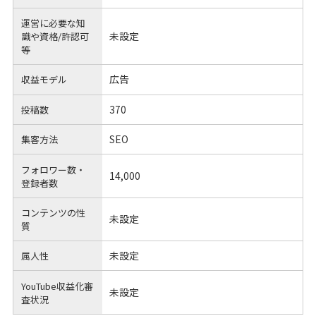
運営に必要な知
未設定
識や
資格/許認可
等
広告
収益モデル
370
投稿数
SEO
集客方法
フォロワー数・
14,000
登録者数
コンテンツの性
未設定
質
未設定
属人性
YouTube収益化審
未設定
査状況