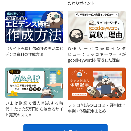
だわりポイント
【サイト売買】信頼性の高いエビ
WEBサービス売買インタ
デンス資料の作成方法
ビュー：ラッコキーワードが
goodkeywordを買収した理由
いまは副業で個人M&Aする時
ラッコM&Aの口コミ・評判は？
代？ たった5万円から始めるサイ
事例・体験記事まとめ
ト売買のススメ