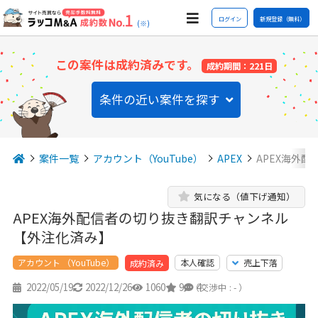
ログイン
新規登録（無料）
(※)
この案件は成約済みです。
成約期間：221日
条件の近い案件を探す
案件一覧
アカウント（YouTube）
APEX
APEX海外
気になる（値下げ通知）
APEX海外配信者の切り抜き翻訳チャンネル
【外注化済み】
アカウント （YouTube）
本人確認
売上下落
成約済み
2022/05/19
2022/12/26
1060
9
4
（交渉中 : - ）