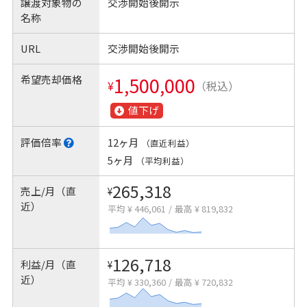
譲渡対象物の
交渉開始後開示
名称
URL
交渉開始後開示
希望売却価格
1,500,000
¥
（税込）
値下げ
評価倍率
12ヶ月
（直近利益）
5ヶ月
（平均利益）
265,318
売上/月（直
¥
近）
平均 ¥ 446,061
/
最高 ¥ 819,832
126,718
利益/月（直
¥
近）
平均 ¥ 330,360
/
最高 ¥ 720,832