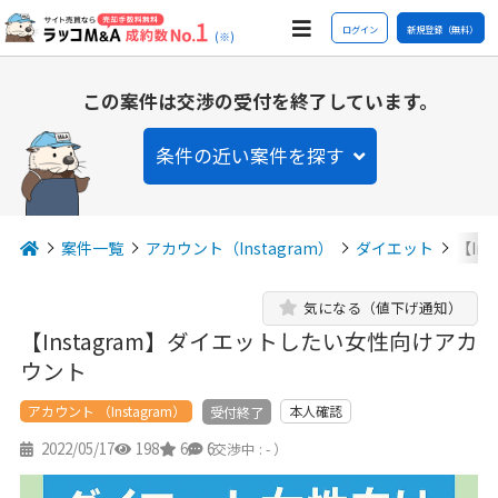
ログイン
新規登録（無料）
(※)
この案件は交渉の受付を終了しています。
条件の近い案件を探す
案件一覧
アカウント（Instagram）
ダイエット
【In
気になる（値下げ通知）
【Instagram】ダイエットしたい女性向けアカ
ウント
アカウント （Instagram）
本人確認
受付終了
2022/05/17
198
6
6
（交渉中 : - ）