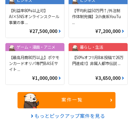
ビジネス
ビジネス
【利益率80%以上可】
【平均利益50万円↑/外注制
AI×SNSオンラインスクール
作体制完備】2ch食系YouTu
事業の事
...
...
¥27,500,000
¥7,200,000
ゲーム・漫画・アニメ
暮らし・生活
【最高月商80万以上】ポケモ
【50%オフ‼️月8本投稿で26万
ンカードオリパ専門BASEサ
円達成‼️】非属人都市伝説
...
イト
...
¥1,000,000
¥3,650,000
案件一覧
もっとピックアップ案件を見る