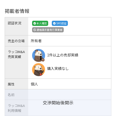
掲載者情報
認証状況
本人確認
SMS認証
適格請求書発行事業者
所有者
売主の立場
ラッコM&A
1件以上の売却実績
売買実績
購入実績なし
個人
属性
名前
交渉開始後開示
ラッコM&A
利用情報