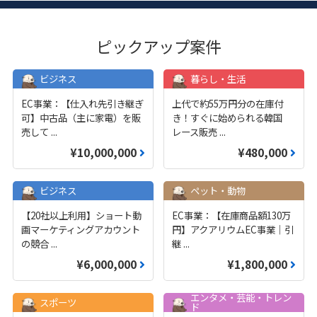
ピックアップ案件
ビジネス
暮らし・生活
EC事業：【仕入れ先引き継ぎ
上代で約55万円分の在庫付
可】中古品（主に家電）を販
き！すぐに始められる韓国
売して
...
レース販売
...
¥10,000,000
¥480,000
ビジネス
ペット・動物
【20社以上利用】ショート動
EC事業：【在庫商品額130万
画マーケティングアカウント
円】アクアリウムEC事業｜引
の競合
...
継
...
¥6,000,000
¥1,800,000
エンタメ・芸能・トレン
スポーツ
ド