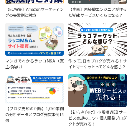
【EC特集】Amazonマーケティン
【動画】未経験エンジニアが作っ
グの失敗例と対策
たWebサービスいくらになる？
マンガでわかるラッコM&A（買
作って1日のブログが売れる！サ
主様向け）
イトマーケットってどんな感じ？
【ブログ売却の相場】1,050事例
【初心者向け】小規模WEBサー
の分析データとブログ売買事例14
ビス売却のコツ・個人開発プロダ
選
クトが売れる！