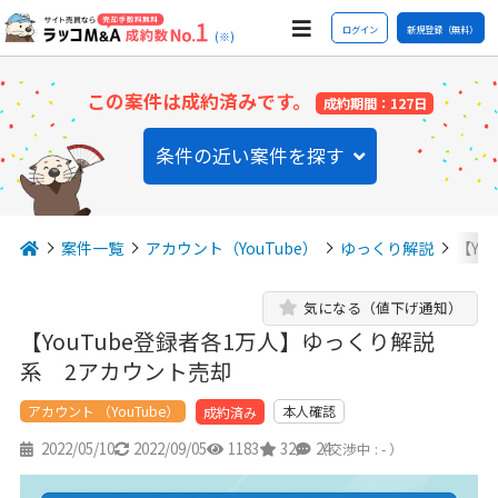
ログイン
新規登録（無料）
(※)
この案件は成約済みです。
成約期間：127日
条件の近い案件を探す
案件一覧
アカウント（YouTube）
ゆっくり解説
【Yo
気になる（値下げ通知）
【YouTube登録者各1万人】ゆっくり解説
系 2アカウント売却
アカウント （YouTube）
本人確認
成約済み
2022/05/10
2022/09/05
1183
32
24
（交渉中 : - ）