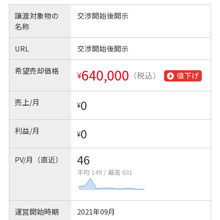
譲渡対象物の
交渉開始後開示
名称
URL
交渉開始後開示
希望売却価格
640,000
¥
（税込）
値下げ
売上/月
0
¥
利益/月
0
¥
46
PV/月（直近）
平均 149
/
最高 631
運営開始時期
2021年09月