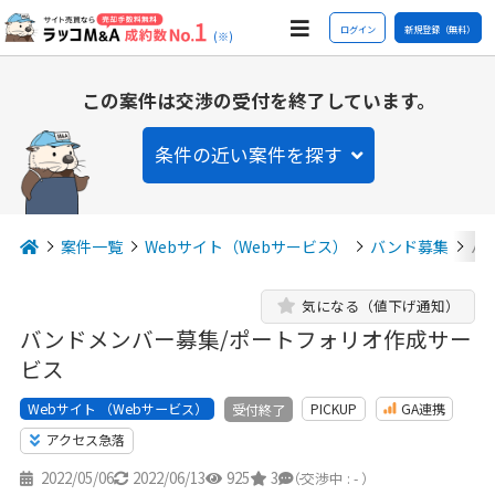
ログイン
新規登録（無料）
(※)
この案件は交渉の受付を終了しています。
条件の近い案件を探す
案件一覧
Webサイト（Webサービス）
バンド募集
バ
気になる（値下げ通知）
バンドメンバー募集/ポートフォリオ作成サー
ビス
Webサイト （Webサービス）
PICKUP
GA連携
受付終了
アクセス急落
2022/05/06
2022/06/13
925
3
-
（交渉中 : - ）