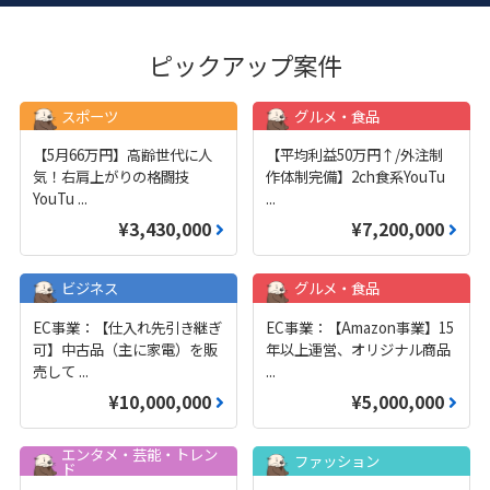
ピックアップ案件
スポーツ
グルメ・食品
【5月66万円】高齢世代に人
【平均利益50万円↑/外注制
気！右肩上がりの格闘技
作体制完備】2ch食系YouTu
YouTu
...
...
¥3,430,000
¥7,200,000
ビジネス
グルメ・食品
EC事業：【仕入れ先引き継ぎ
EC事業：【Amazon事業】15
可】中古品（主に家電）を販
年以上運営、オリジナル商品
売して
...
...
¥10,000,000
¥5,000,000
エンタメ・芸能・トレン
ファッション
ド