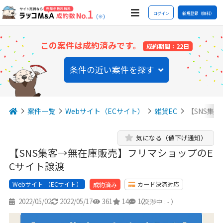
ログイン
新規登録（無料）
(※)
この案件は成約済みです。
成約期間：22日
条件の近い案件を探す
案件一覧
Webサイト（ECサイト）
雑貨EC
【SNS集
気になる（値下げ通知）
【SNS集客→無在庫販売】フリマショップのE
Cサイト譲渡
Webサイト （ECサイト）
カード決済対応
成約済み
2022/05/02
2022/05/17
361
14
12
（交渉中 : - ）