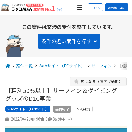
ログイン
新規登録（無料）
(※)
この案件は交渉の受付を終了しています。
条件の近い案件を探す
案件一覧
Webサイト（ECサイト）
サーフィン
【粗利
気になる（値下げ通知）
【粗利50%以上】サーフィン＆ダイビング
グッズのD2C事業
Webサイト （ECサイト）
本人確認
受付終了
2022/04/21
96
3
3
（交渉中 : - ）