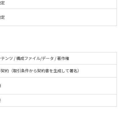
設定
設定
テンツ / 構成ファイル/データ / 著作権
子契約（取引条件から契約書を生成して署名）
額
要