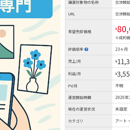
譲渡対象物の名称
交渉開
URL
交渉開
80
¥
希望売却価格
※成約価
23ヶ月
評価倍率
11,
売上/月
¥
3,55
利益/月
¥
不明
PV/月
2020年
運営開始時期
未設定
現在の運営状況
アート
カテゴリ