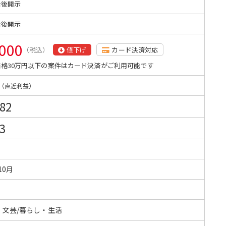
始後開示
始後開示
,000
（税込）
値下げ
カード決済対応
格30万円以下の案件はカード決済がご利用可能です
（直近利益）
382
3
10月
・文芸/暮らし・生活