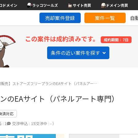
コドメイン
ラッコツールズ
サイト売買
ドメイン売買
売却案件登録
案件一覧
自
この案件は成約済みです。
成約期間：7日
条件の近い案件を探す
庫販売】ストアーズフリープランのEAサイト（パネルアー…
ランのEAサイト（パネルアート専門）
決済対応
 :
1
交渉申込 :
15
（交渉中 : - ）