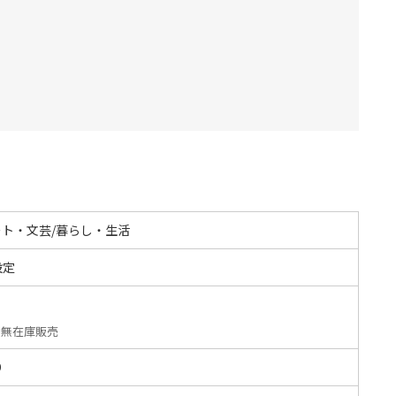
ート・文芸/暮らし・生活
設定
無在庫販売
O