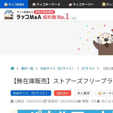
ラッコM&A
ラッコキーワード
ラッコサーバー
ラッ
(※)
案件一覧
Webサイト（ECサイト）
ECサイト
【無在
【無在庫販売】ストアーズフリープ
Webサイト （ECサイト）
本人確認
カード
成約済み
公開日 :
2022/04/14
更新日 :
2022/04/21
閲覧 :
245
気になる