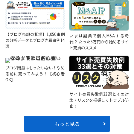
【ブログ売却の相場】1,050事例
いまは副業で個人M&Aする時
の分析データとブログ売買事例14
代？ たった5万円から始めるサイ
選
ト売買のススメ
ブログ閉鎖はもったいない！やめ
る前に売ってみよう！【初心者
OK】
サイト売買失敗例33選とその対
策・リスクを把握してトラブル防
止！
もっと見る