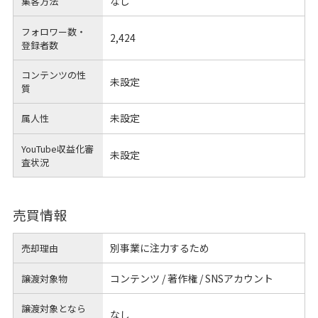
なし
集客方法
フォロワー数・
2,424
登録者数
コンテンツの性
未設定
質
未設定
属人性
YouTube収益化審
未設定
査状況
売買情報
別事業に注力するため
売却理由
コンテンツ / 著作権 / SNSアカウント
譲渡対象物
譲渡対象となら
なし