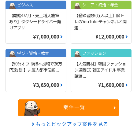
ビジネス
シニア・終活・年金
【開始4か月・売上増大施策
【登録者数6万人以上】脳ト
あり】タクシードライバー向
レのYouTubeチャンネルと関
けアプリ
連
...
¥7,000,000
¥12,000,000
学び・資格・教育
ファッション
【50%オフ‼️月8本投稿で26万
【人気商材】韓国ファッショ
円達成‼️】非属人都市伝説
...
ン通販EC 韓国アイドル 事業
譲渡
...
¥3,650,000
¥1,600,000
案件一覧
もっとピックアップ案件を見る