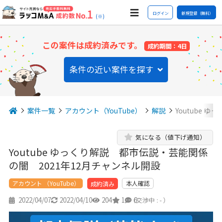
ログイン
新規登録（無料）
(※)
この案件は成約済みです。
成約期間：4日
条件の近い案件を探す
案件一覧
アカウント（YouTube）
解説
Youtube 
気になる（値下げ通知）
Youtube ゆっくり解説 都市伝説・芸能関係
の闇 2021年12月チャンネル開設
アカウント （YouTube）
本人確認
成約済み
2022/04/07
2022/04/10
204
1
6
（交渉中 : - ）