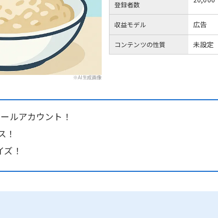
登録者数
広告
収益モデル
未設定
コンテンツの性質
※AI生成画像
ミールアカウント！
ス！
イズ！