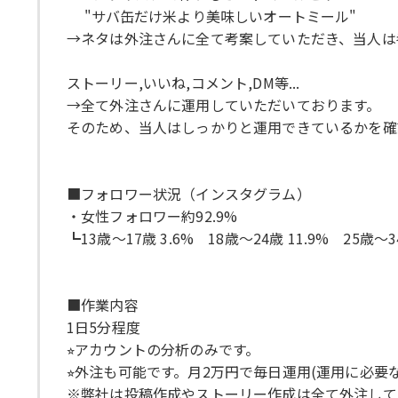
"サバ缶だけ米より美味しいオートミール"
→ネタは外注さんに全て考案していただき、当人は
ストーリー,いいね,コメント,DM等...
→全て外注さんに運用していただいております。
そのため、当人はしっかりと運用できているかを確
■フォロワー状況（インスタグラム）
・女性フォロワー約92.9%
┗13歳〜17歳 3.6% 18歳〜24歳 11.9% 25歳〜34
■作業内容
1日5分程度
⭐︎アカウントの分析のみです。
⭐︎外注も可能です。月2万円で毎日運用(運用に必要
※弊社は投稿作成やストーリー作成は全て外注して