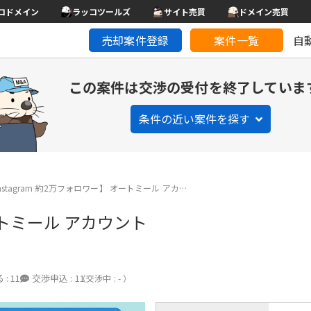
コドメイン
ラッコツールズ
サイト売買
ドメイン売買
売却案件登録
案件一覧
自
この案件は交渉の受付を終了していま
条件の近い案件を探す
nstagram 約2万フォロワー】 オートミール アカ…
オートミール アカウント
 :
11
交渉申込 :
11
（交渉中 : - ）