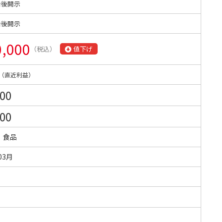
始後開示
始後開示
0,000
（税込）
値下げ
（直近利益）
000
000
・食品
03月