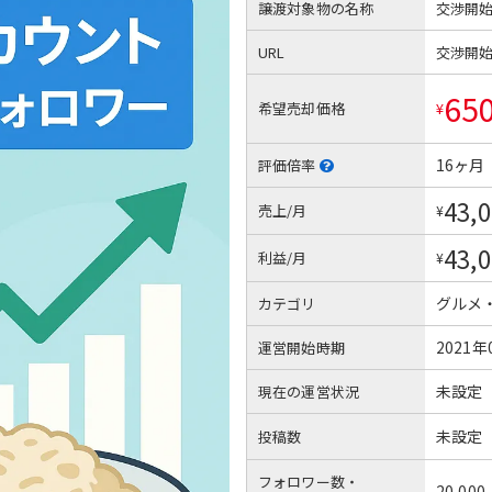
譲渡対象物の名称
交渉開
URL
交渉開
65
希望売却価格
¥
16ヶ月
評価倍率
43,
売上/月
¥
43,
利益/月
¥
グルメ
カテゴリ
2021年
運営開始時期
未設定
現在の運営状況
未設定
投稿数
フォロワー数・
20,000