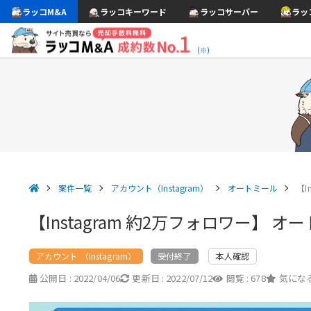
ラッコM&A
ラッコキーワード
ラッコサーバー
ラッ
(※)
案件一覧
アカウント（Instagram）
オートミール
【I
【Instagram 約2万フォロワー】 
アカウント （Instagram）
本人確認
受付終了
公開日 :
2022/04/06
更新日 :
2022/07/12
閲覧 :
678
気になる