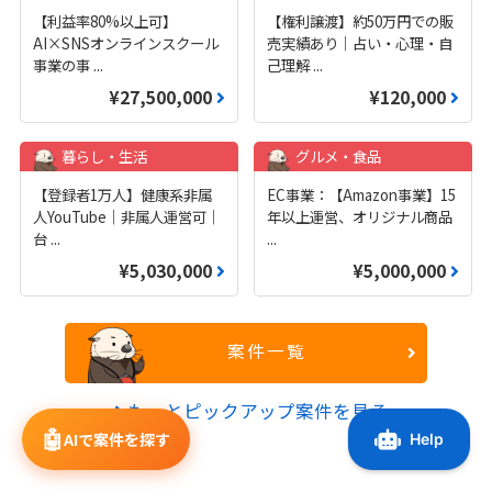
【利益率80%以上可】
【権利譲渡】約50万円での販
AI×SNSオンラインスクール
売実績あり｜占い・心理・自
事業の事
...
己理解
...
¥27,500,000
¥120,000
暮らし・生活
グルメ・食品
【登録者1万人】健康系非属
EC事業：【Amazon事業】15
人YouTube｜非属人運営可｜
年以上運営、オリジナル商品
台
...
...
¥5,030,000
¥5,000,000
案件一覧
もっとピックアップ案件を見る
🤖
AIで案件を探す