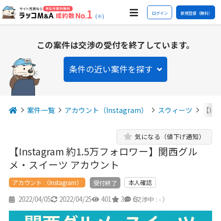
ログイン
新規登録（無料）
(※)
この案件は交渉の受付を終了しています。
条件の近い案件を探す
案件一覧
アカウント（Instagram）
スウィーツ
【In
気になる（値下げ通知）
【Instagram 約1.5万フォロワー】関西グル
メ・スイーツ アカウント
アカウント （Instagram）
本人確認
受付終了
2022/04/05
2022/04/25
401
3
6
（交渉中 : - ）