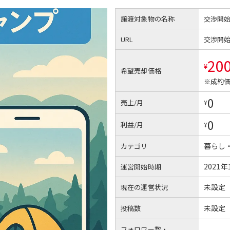
譲渡対象物の名称
交渉開
URL
交渉開
20
¥
希望売却価格
※成約価
0
売上/月
¥
0
利益/月
¥
暮らし
カテゴリ
2021年
運営開始時期
未設定
現在の運営状況
未設定
投稿数
フォロワー数・