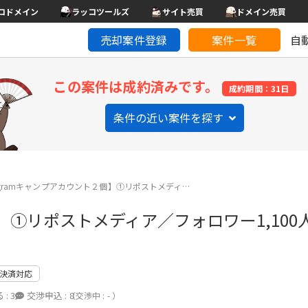
コドメイン
ラッコツールズ
サイト売買
ドメイン売買
売却案件登録
案件一覧
自
この案件は成約済みです。
成約期間：31日
条件の近い案件を探す
tagramキャンプアカウント２個】①リポストメディ…
２個】①リポストメディア／フォロワー1,10
決済対応
 :
3
交渉申込 :
8
（交渉中 : - ）