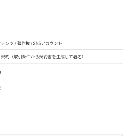
テンツ / 著作権 / SNSアカウント
子契約（取引条件から契約書を生成して署名）
額
要