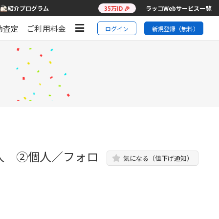
紹介プログラム
35万ID 🎉
ラッコWebサービス一覧
動査定
ご利用料金
ログイン
新規登録（無料）
0人 ②個人／フォロ
気になる（値下げ通知）