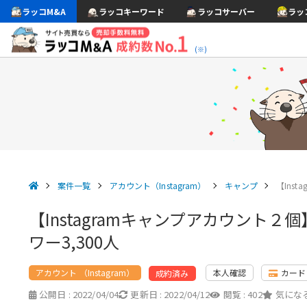
ラッコM&A
ラッコキーワード
ラッコサーバー
ラッ
(※)
案件一覧
アカウント（Instagram）
キャンプ
【Ins
【Instagramキャンプアカウント
ワー3,300人
アカウント （Instagram）
本人確認
カード
成約済み
公開日 :
2022/04/04
更新日 :
2022/04/12
閲覧 :
402
気になる