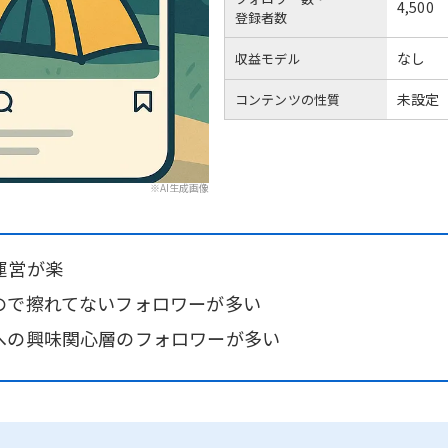
4,500
登録者数
なし
収益モデル
未設定
コンテンツの性質
※AI生成画像
運営が楽
ので擦れてないフォロワーが多い
への興味関心層のフォロワーが多い